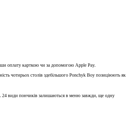
вши оплату карткою чи за допомогою Apple Pay.
явність чотирьох столів здебільшого Ponchyk Boy позиціюють як
е. 24 види пончиків залишаються в меню завжди, ще одну