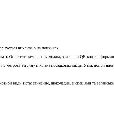
іалізується виключно на пончиках.
формат. Оплатити замовлення можна, зчитавши QR-код та оформи
 і 5-метрову вітрину й кілька посадкових місць. Утім, попри на
тири види тіста: звичайне, шоколадне, зі спеціями та веганськ