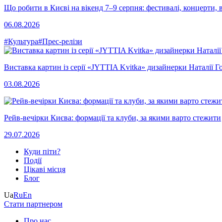
Що робити в Києві на вікенд 7–9 серпня: фестивалі, концерти, в
06.08.2026
#Культура
#Прес-релізи
Виставка картин із серії «JYTTIA Kvitka» дизайнерки Наталії Г
03.08.2026
Рейв-вечірки Києва: формації та клуби, за якими варто стежити
29.07.2026
Куди піти?
Події
Цікаві місця
Блог
Ua
Ru
En
Стати партнером
Про нас