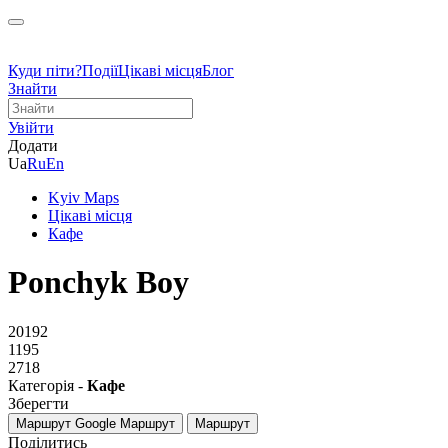
Куди піти?
Події
Цікаві місця
Блог
Знайти
Увійти
Додати
Ua
Ru
En
Kyiv Maps
Цікаві місця
Кафе
Ponchyk Boy
20192
1195
2718
Категорія -
Кафе
Зберегти
Маршрут Google
Маршрут
Маршрут
Поділитись