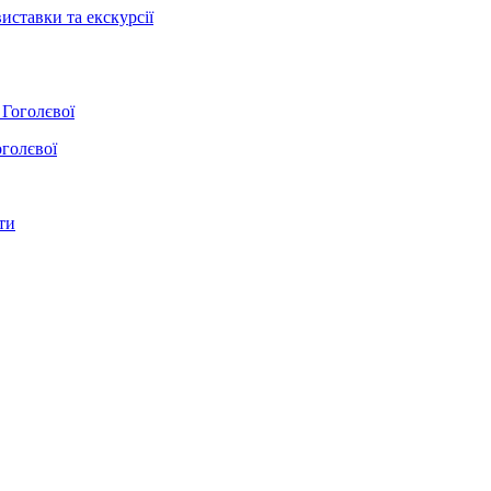
иставки та екскурсії
оголєвої