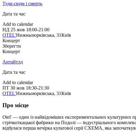
Туди-сюди і смерть
Дата та час
Add to calendar
НД
25 жов
18:00-21:00
OTEL'
Нижньоюрківська, 31
Київ
Концерт
Зберегти
Концерт
Антайтлд
Дата та час
Add to calendar
ПТ
30 жов
18:30-21:30
OTEL'
Нижньоюрківська, 31
Київ
Про місце
Otel' — один із найвідоміших експериментальних культурних пр
стрічкоткацької фабрики на Подолі — індустріального комплексу
відбулася перша вечірка культової серії CXEMA, яка започаткув