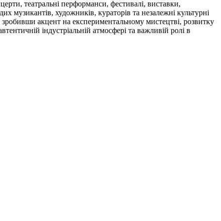
церти, театральні перформанси, фестивалі, виставки,
одих музикантів, художників, кураторів та незалежні культурні
ь, зробивши акцент на експериментальному мистецтві, розвитку
автентичній індустріальній атмосфері та важливій ролі в