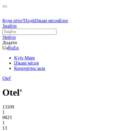
Куди піти?
Події
Цікаві місця
Блог
Знайти
Увійти
Додати
Ua
Ru
En
Kyiv Maps
Цікаві місця
Концертна зала
Otel'
Otel'
13109
1
9823
1
13