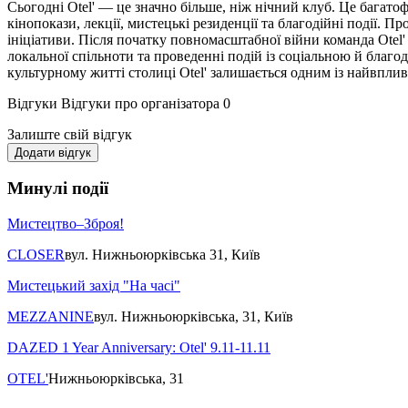
Сьогодні Otel' — це значно більше, ніж нічний клуб. Це багат
кінопокази, лекції, мистецькі резиденції та благодійні події. 
ініціативи. Після початку повномасштабної війни команда Otel
локальної спільноти та проведенні подій із соціальною й благо
культурному житті столиці Otel' залишається одним із найвпли
Відгуки
Відгуки про організатора
0
Залиште свій відгук
Додати відгук
Минулі події
Мистецтво–Зброя!
CLOSER
вул. Нижньоюрківська 31, Київ
Мистецький захід "На часі"
MEZZANINE
вул. Нижньоюрківська, 31, Київ
DAZED 1 Year Anniversary: Otel' 9.11-11.11
OTEL'
Нижньоюрківська, 31