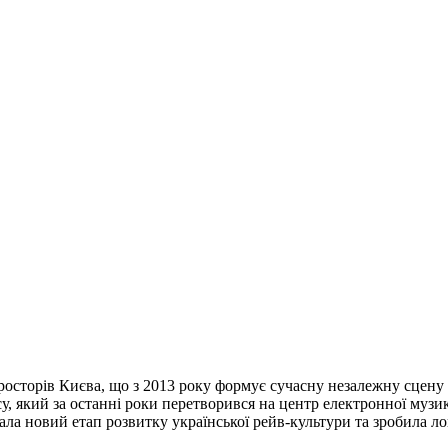
осторів Києва, що з 2013 року формує сучасну незалежну сцену 
, який за останні роки перетворився на центр електронної музики
ала новий етап розвитку української рейв-культури та зробила л