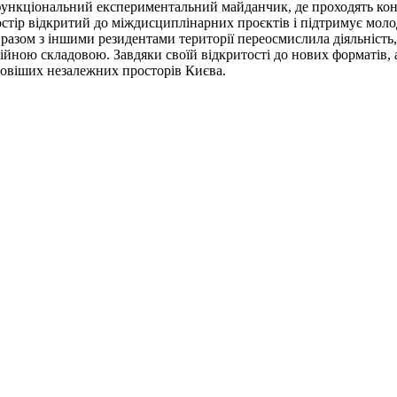
офункціональний експериментальний майданчик, де проходять кон
Простір відкритий до міждисциплінарних проєктів і підтримує мол
' разом з іншими резидентами території переосмислила діяльніст
дійною складовою. Завдяки своїй відкритості до нових форматів, 
вовіших незалежних просторів Києва.