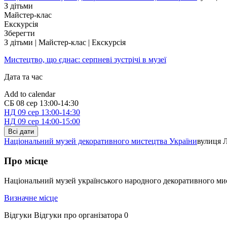
З дітьми
Майстер-клас
Екскурсія
Зберегти
З дітьми | Майстер-клас | Екскурсія
Мистецтво, що єднає: серпневі зустрічі в музеї
Дата та час
Add to calendar
СБ
08 сер
13:00-14:30
НД
09 сер
13:00-14:30
НД
09 сер
14:00-15:00
Всі дати
Національний музей декоративного мистецтва України
вулиця Л
Про місце
Національний музей українського народного декоративного мисте
Визначне місце
Відгуки
Відгуки про організатора
0