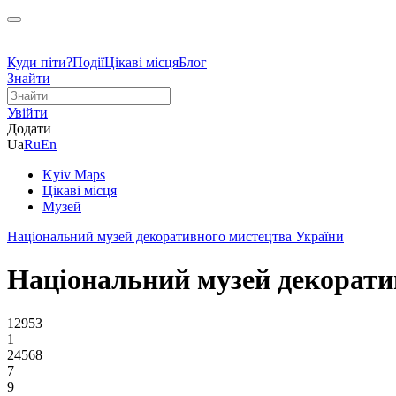
Куди піти?
Події
Цікаві місця
Блог
Знайти
Увійти
Додати
Ua
Ru
En
Kyiv Maps
Цікаві місця
Музей
Національний музей декоративного мистецтва України
Національний музей декорати
12953
1
24568
7
9