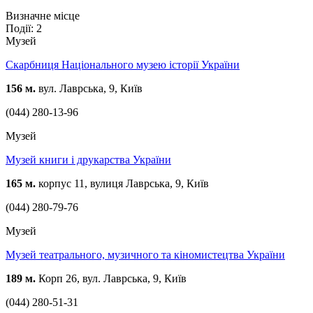
Визначне місце
Події: 2
Музей
Скарбниця Національного музею історії України
156 м.
вул. Лаврська, 9, Київ
(044) 280-13-96
Музей
Музей книги і друкарства України
165 м.
корпус 11, вулиця Лаврська, 9, Київ
(044) 280-79-76
Музей
Музей театрального, музичного та кіномистецтва України
189 м.
Корп 26, вул. Лаврська, 9, Київ
(044) 280-51-31