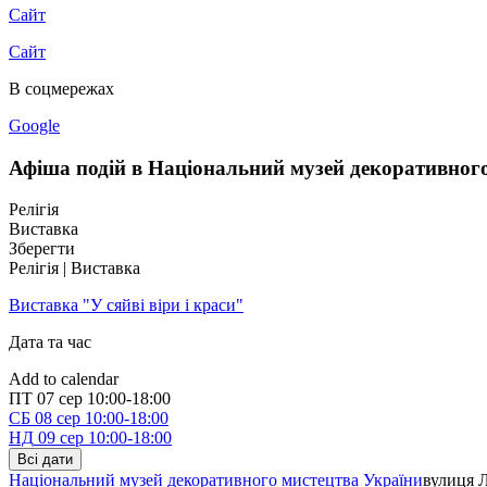
Сайт
Сайт
В соцмережах
Google
Афіша подій в Національний музей декоративног
Релігія
Виставка
Зберегти
Релігія | Виставка
Виставка "У сяйві віри і краси"
Дата та час
Add to calendar
ПТ
07 сер
10:00-18:00
СБ
08 сер
10:00-18:00
НД
09 сер
10:00-18:00
Всі дати
Національний музей декоративного мистецтва України
вулиця Л