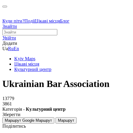
Куди піти?
Події
Цікаві місця
Блог
Знайти
Увійти
Додати
Ua
Ru
En
Kyiv Maps
Цікаві місця
Культурний центр
Ukrainian Bar Association
13779
3861
Категорія -
Культурний центр
Зберегти
Маршрут Google
Маршрут
Маршрут
Поділитись