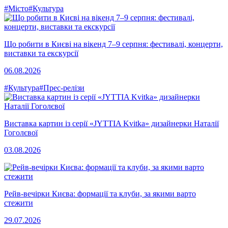
#Місто
#Культура
Що робити в Києві на вікенд 7–9 серпня: фестивалі, концерти,
виставки та екскурсії
06.08.2026
#Культура
#Прес-релізи
Виставка картин із серії «JYTTIA Kvitka» дизайнерки Наталії
Гоголєвої
03.08.2026
Рейв-вечірки Києва: формації та клуби, за якими варто
стежити
29.07.2026