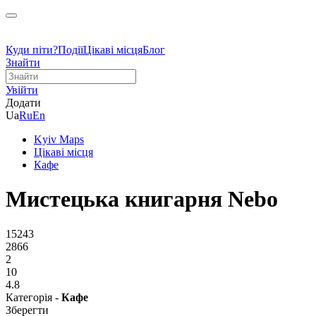
Куди піти?
Події
Цікаві місця
Блог
Знайти
Увійти
Додати
Ua
Ru
En
Kyiv Maps
Цікаві місця
Кафе
Мистецька книгарня Nebo
15243
2866
2
10
4.8
Категорія -
Кафе
Зберегти