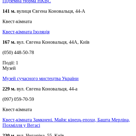
Підземна тюрма НКВС
141 м.
вулиця Євгена Коновальця, 44-А
Квест-кімната
Квест-кімната Ізоляція
167 м.
вул. Євгена Коновальця, 44А, Київ
(050) 448-50-78
Події: 1
Музей
Музей сучасного мистецтва України
229 м.
вул. Євгена Коновальця, 44-а
(097) 059-70-59
Квест-кімната
Квест-кімната Замкнені. Майя: кінець епохи, Башта Мерліна,
Похмілля у Вегасі
230 м.
вул. Чигоріна, 55, Київ