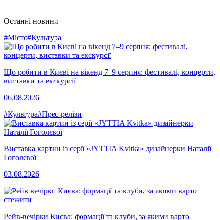
Останні новини
#Місто
#Культура
Що робити в Києві на вікенд 7–9 серпня: фестивалі, концерти,
виставки та екскурсії
06.08.2026
#Культура
#Прес-релізи
Виставка картин із серії «JYTTIA Kvitka» дизайнерки Наталії
Гоголєвої
03.08.2026
Рейв-вечірки Києва: формації та клуби, за якими варто