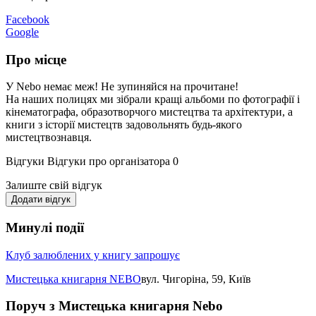
Facebook
Google
Про місце
У Nebo немає меж! Не зупиняйся на прочитане!
На наших полицях ми зібрали кращі альбоми по фотографії і
кінематографа, образотворчого мистецтва та архітектури, а
книги з історії мистецтв задовольнять будь-якого
мистецтвознавця.
Відгуки
Відгуки про організатора
0
Залиште свій відгук
Додати відгук
Минулі події
Клуб залюблених у книгу запрошує
Мистецька книгарня NEBO
вул. Чигоріна, 59, Київ
Поруч з Мистецька книгарня Nebo