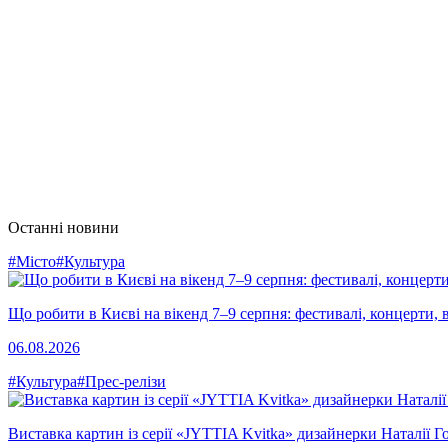
Останні новини
#Місто
#Культура
Що робити в Києві на вікенд 7–9 серпня: фестивалі, концерти, в
06.08.2026
#Культура
#Прес-релізи
Виставка картин із серії «JYTTIA Kvitka» дизайнерки Наталії Г