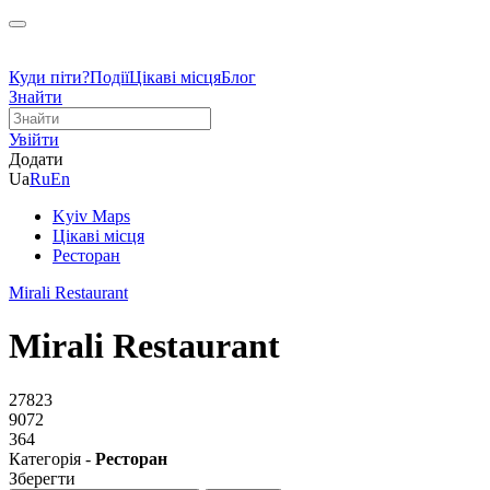
Куди піти?
Події
Цікаві місця
Блог
Знайти
Увійти
Додати
Ua
Ru
En
Kyiv Maps
Цікаві місця
Ресторан
Mirali Restaurant
Mirali Restaurant
27823
9072
364
Категорія -
Ресторан
Зберегти