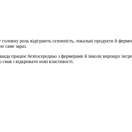
 головну роль відіграють сезонність, локальні продукти й фермен
не саме зараз.
оманда працює безпосередньо з фермерами й інколи вирощує інгр
смак і відкривати нові властивості.