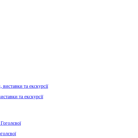
иставки та екскурсії
оголєвої