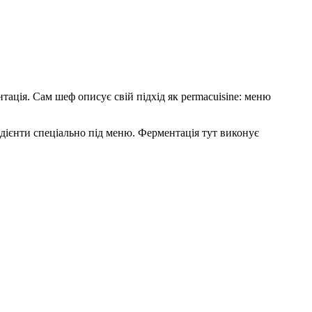
тація. Сам шеф описує свій підхід як permacuisine: меню
едієнти спеціально під меню. Ферментація тут виконує