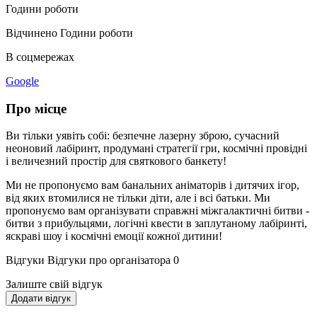
Години роботи
Відчинено
Години роботи
В соцмережах
Google
Про місце
Ви тільки уявіть собі: безпечне лазерну зброю, сучасний
неоновий лабіринт, продумані стратегії гри, космічні провідні
і величезний простір для святкового банкету!
Ми не пропонуємо вам банальних аніматорів і дитячих ігор,
від яких втомилися не тільки діти, але і всі батьки. Ми
пропонуємо вам організувати справжні міжгалактичні битви -
битви з прибульцями, логічні квести в заплутаному лабіринті,
яскраві шоу і космічні емоції кожної дитини!
Відгуки
Відгуки про організатора
0
Залиште свій відгук
Додати відгук