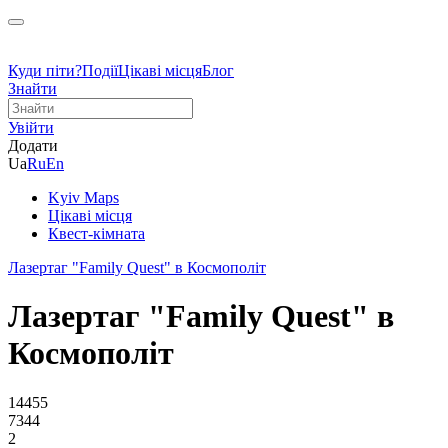
Куди піти?
Події
Цікаві місця
Блог
Знайти
Увійти
Додати
Ua
Ru
En
Kyiv Maps
Цікаві місця
Квест-кімната
Лазертаг "Family Quest" в Космополіт
Лазертаг "Family Quest" в
Космополіт
14455
7344
2