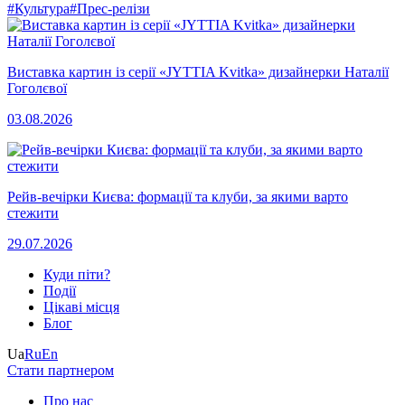
#Культура
#Прес-релізи
Виставка картин із серії «JYTTIA Kvitka» дизайнерки Наталії
Гоголєвої
03.08.2026
Рейв-вечірки Києва: формації та клуби, за якими варто
стежити
29.07.2026
Куди піти?
Події
Цікаві місця
Блог
Ua
Ru
En
Стати партнером
Про нас