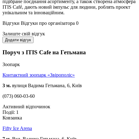
підібране поєднання асортименту, а також створена атмосфера
ITIS Café, дають новий імпульс для людини, роблять проект
унікальним та інноваційним.
Відгуки
Відгуки про організатора
0
Залиште свій відгук
Додати відгук
Поруч з ITIS Cafe на Гетьмана
Зоопарк
Контактний зоопарк «Звірополіс»
3 м.
вулиця Вадима Гетьмана, 6, Київ
(073) 060-03-60
Активний відпочинок
Події: 1
Ковзанка
Fifty Ice Arena
7 м.
Вул. Вадима Гетьмана, 6, Київ