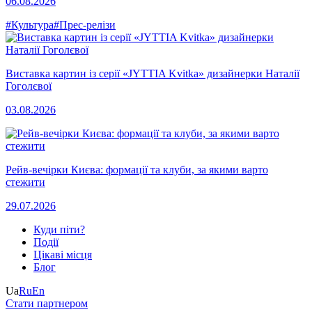
06.08.2026
#Культура
#Прес-релізи
Виставка картин із серії «JYTTIA Kvitka» дизайнерки Наталії
Гоголєвої
03.08.2026
Рейв-вечірки Києва: формації та клуби, за якими варто
стежити
29.07.2026
Куди піти?
Події
Цікаві місця
Блог
Ua
Ru
En
Стати партнером