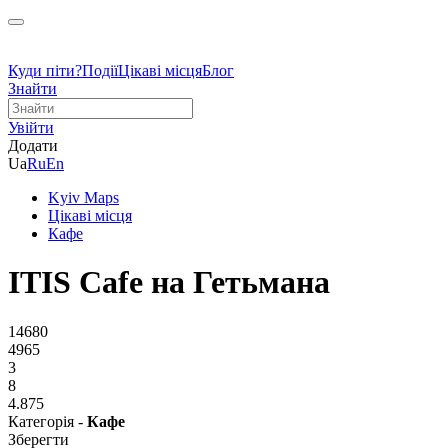
Куди піти?
Події
Цікаві місця
Блог
Знайти
Увійти
Додати
Ua
Ru
En
Kyiv Maps
Цікаві місця
Кафе
ITIS Cafe на Гетьмана
14680
4965
3
8
4.875
Категорія -
Кафе
Зберегти