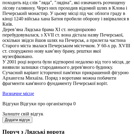
походить від слів "ляда", "лядіна", які означають розчищену
лісову галявину. Через них проходив відомий шлях в Клова і
Печерський монастир. У цьому місці під час облоги граду в
кінці 1240 війська хана Батия пробили оборону і ввірвалися в
Київ.
Дерев’яна Лядська брама XI ст. неодноразово
перебудовувалася, з XVII ст. вона дістала назву Печерської,
оскільки звідси йшов шлях на Печерськ, а прилегла частина
Старого міста звалася Печерським містечком. У 60-х pp. XVIII
ст. споруджено нову кам’яну браму, рештки якої
музеєфіковано.
У 2001 році ворота були відтворені недалеко від того місця, де
виявили залишки стародавнього дерев'яного будинку.
Сучасний варіант історичної пам'ятки прикрашений фігурою
Архангела Михаїла. Поряд з воротами можна побачити
фрагменти кам'яного фундаменту Печерської воріт.
Визначне місце
Відгуки
Відгуки про організатора
0
Залиште свій відгук
Додати відгук
Поруч з Лядські ворота