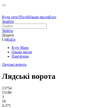
Куди піти?
Події
Цікаві місця
Блог
Знайти
Увійти
Додати
Ua
Ru
En
Kyiv Maps
Цікаві місця
Пам'ятник
Лядські ворота
Лядські ворота
13754
15180
3
16
4.375