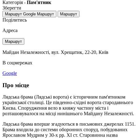
Категорія -
Пам'ятник
Зберегти
Маршрут Google
Маршрут
Маршрут
Поділитись
Адреса
Маршрут
Майдан Незалежності, вул. Хрещатик, 22-20, Київ
В соцмережах
Google
Про місце
Лядська брама (Лядські ворота) є історичним пам'ятником
української столиці. Це південно-східні ворота стародавнього
Києва. Спорудження вело в княжу частину міста і
розташовувалося на місці нинішнього Майдану Незалежності.
Лядська брама вперше згадуються в письмових джерелах 1151.
Брама входила до системи оборонних споруд, побудованих
Ярославом Мудрим у 30-х pp. XI ст. Старовинна назва