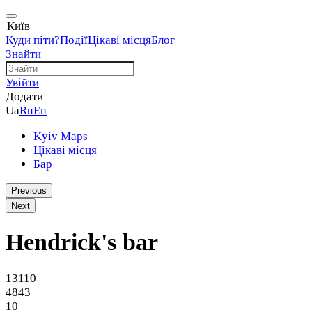
Київ
Куди піти?
Події
Цікаві місця
Блог
Знайти
Увійти
Додати
Ua
Ru
En
Kyiv Maps
Цікаві місця
Бар
Previous
Next
Hendrick's bar
13110
4843
10