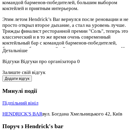
командой барменов-победителей, большим выбором
коктейлей и приятным интерьером.
Этим летом Hendrick’s Bar вернулся после реновации и не
просто открыл второе дыхание, а стал на уровень лучше.
Трижды финалист ресторанной премии "Соль", теперь это
классический и в то же время очень современный
коктейльный бар с командой барменов-победителей,
большим выбором коктейлей и приятным интерьером. Не
Детальніше
«speak easy», но скрытое от посторонних глаз и городской
суеты место в историческом центре города. Бар в баре.
Відгуки
Відгуки про організатора
0
В барной карте большое разнообразие крепкого алкоголя.
Залиште свій відгук
Единовременно представлены около 40 коктейлей, список
Додати відгук
которых постоянно обновляется. Среди них классические
и авторские коктейли, а также «коктейли-
Минулі події
путешественники» – рецепты из лучших баров всего
мира.
Підпільний вініл
Еда представлена не только ассортиментом барных
HENDRICK'S BAR
вул. Богдана Хмельницького 42, Київ
закусок, но и полноценным меню сытных блюд. Среди
наиболее популярных – различные брускетты, тартар из
Поруч з Hendrick's bar
говядины с грушей и горчицей, салат с обжаренным