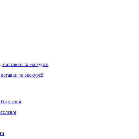
иставки та екскурсії
оголєвої