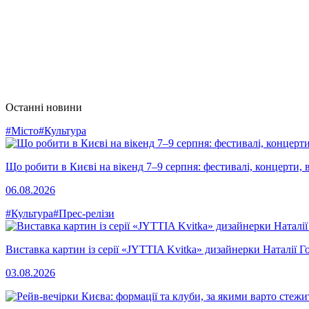
Останні новини
#Місто
#Культура
Що робити в Києві на вікенд 7–9 серпня: фестивалі, концерти, в
06.08.2026
#Культура
#Прес-релізи
Виставка картин із серії «JYTTIA Kvitka» дизайнерки Наталії Г
03.08.2026