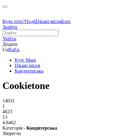
Куди піти?
Події
Цікаві місця
Блог
Знайти
Увійти
Додати
Ua
Ru
En
Kyiv Maps
Цікаві місця
Кондитерська
Cookietone
14031
1
4623
13
4.8462
Категорія -
Кондитерська
Зберегти