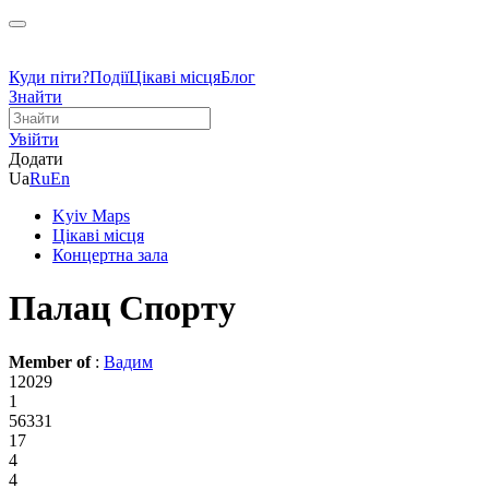
Куди піти?
Події
Цікаві місця
Блог
Знайти
Увійти
Додати
Ua
Ru
En
Kyiv Maps
Цікаві місця
Концертна зала
Палац Спорту
Member of
:
Вадим
12029
1
56331
17
4
4