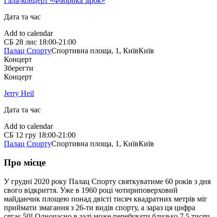
Гала-концерт «Фабрика зірок»
Дата та час
Add to calendar
СБ
28 лис
18:00-21:00
Палац Спорту
Спортивна площа, 1, Київ
Київ
Концерт
Зберегти
Концерт
Jerry Heil
Дата та час
Add to calendar
СБ
12 гру
18:00-21:00
Палац Спорту
Спортивна площа, 1, Київ
Київ
Про місце
У грудні 2020 року Палац Спорту святкуватиме 60 років з дня
свого відкриття. Уже в 1960 році чотириповерховий
майданчик площею понад двісті тисяч квадратних метрів міг
приймати змагання з 26-ти видів спорту, а зараз ця цифра
сягає 50! Одночасно в залі може перебувати близько 7,5 тисяч