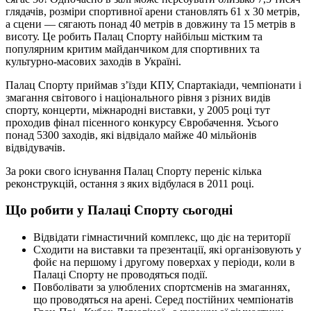
глядачів, розміри спортивної арени становлять 61 х 30 метрів,
а сцени — сягають понад 40 метрів в довжину та 15 метрів в
висоту. Це робить Палац Спорту найбільш містким та
популярним критим майданчиком для спортивних та
культурно-масових заходів в Україні.
Палац Спорту приймав з’їзди КПУ, Спартакіади, чемпіонати і
змагання світового і національного рівня з різних видів
спорту, концерти, міжнародні виставки, у 2005 році тут
проходив фінал пісенного конкурсу Євробачення. Усього
понад 5300 заходів, які відвідало майже 40 мільйонів
відвідувачів.
За роки свого існування Палац Спорту переніс кілька
реконструкцій, остання з яких відбулася в 2011 році.
Що робити у Палаці Спорту сьогодні
Відвідати гімнастичний комплекс, що діє на території
Сходити на виставки та презентації, які організовують у
фойє на першому і другому поверхах у періоди, коли в
Палаці Спорту не проводяться події.
Повболівати за улюблених спортсменів на змаганнях,
що проводяться на арені. Серед постійних чемпіонатів