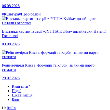
06.08.2026
#Культура
#Прес-релізи
Виставка картин із серії «JYTTIA Kvitka» дизайнерки Наталії
Гоголєвої
03.08.2026
Рейв-вечірки Києва: формації та клуби, за якими варто
стежити
29.07.2026
Куди піти?
Події
Цікаві місця
Блог
Ua
Ru
En