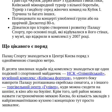
Гран-Прі «Кубок Дерюгіної» з художньої гімнастики,
Київський міжнародний турнір з вільної боротьби,
Турнір з гандболу серед жіночих команд на Кубок І.
Турчина та багато інших.
Потанцювати на концерті улюбленої групи або на
щорічній Дискотеці 80-х.
Дізнатися про історію створення і розвитку Палацу
Спорту, про основні події, які відбувалися в його стінах,
у музеї, що відкрили в комплексі у 2007 році.
Що цікавого є поряд
Палац Спорту знаходиться в Центрі Києва поряд з
однойменною станцією метро.
В десяти хвилинах ходьби від комплексу знаходиться ще один
подієвий і спортивний майданчик —
НСК «Олімпійський»
,
музейний комплекс «Київська фортеця»
, з одного боку
навпроти Палацу розташована єврейська синагога, а з іншого
—
торгівельний центр «Гулівер»
, куди можна сходити на
шопінг, в кіно або на боулінг. Крім того, цей район можна
назвати гастрономічною меккою Києва, бо кількість закладів з
найрізноманітнішою кухнею і концепцією тут просто
зашкалює.