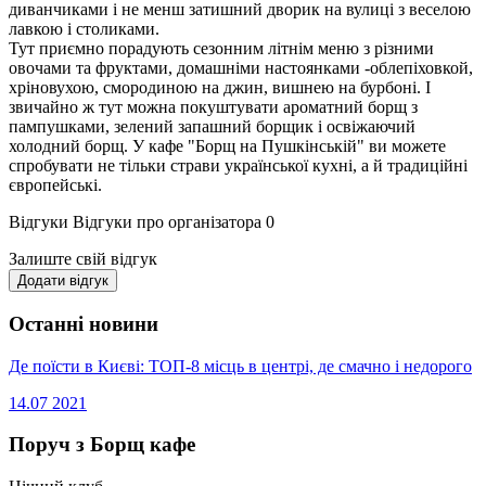
диванчиками і не менш затишний дворик на вулиці з веселою
лавкою і столиками.
Тут приємно порадують сезонним літнім меню з різними
овочами та фруктами, домашніми настоянками -облепіховкой,
хріновухою, смородиною на джин, вишнею на бурбоні. І
звичайно ж тут можна покуштувати ароматний борщ з
пампушками, зелений запашний борщик і освіжаючий
холодний борщ. У кафе "Борщ на Пушкінській" ви можете
спробувати не тільки страви української кухні, а й традиційні
європейські.
Відгуки
Відгуки про організатора
0
Залиште свій відгук
Додати відгук
Останні новини
Де поїсти в Києві: ТОП-8 місць в центрі, де смачно і недорого
14.07
2021
Поруч з Борщ кафе