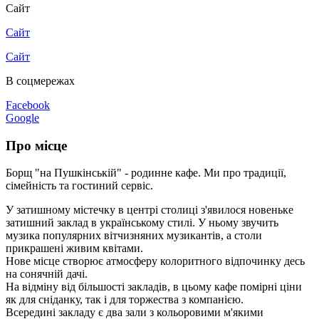
Сайт
Сайт
Сайт
В соцмережах
Facebook
Google
Про місце
Борщ "на Пушкінській" - родинне кафе. Ми про традиції,
сімейність та гостиний сервіс.
У затишному містечку в центрі столиці з'явилося новеньке
затишний заклад в українському стилі. У ньому звучить
музика популярних вітчизняних музикантів, а столи
прикрашені живим квітами.
Нове місце створює атмосферу колоритного відпочинку десь
на сонячній дачі.
На відміну від більшості закладів, в цьому кафе помірні ціни
як для сніданку, так і для торжества з компанією.
Всередині закладу є два зали з кольоровими м'якими