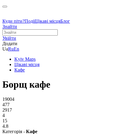
Куди піти?
Події
Цікаві місця
Блог
Знайти
Увійти
Додати
Ua
Ru
En
Kyiv Maps
Цікаві місця
Кафе
Борщ кафе
19004
477
2917
4
15
4.8
Категорія -
Кафе