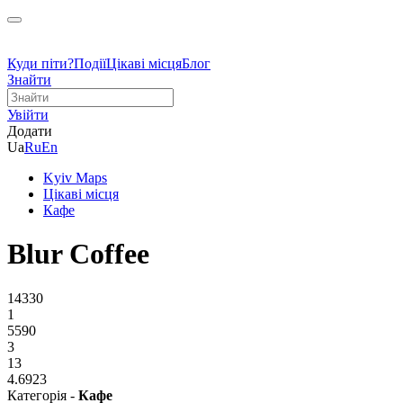
Куди піти?
Події
Цікаві місця
Блог
Знайти
Увійти
Додати
Ua
Ru
En
Kyiv Maps
Цікаві місця
Кафе
Blur Coffee
14330
1
5590
3
13
4.6923
Категорія -
Кафе