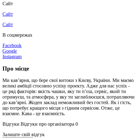
Сайт
Сайт
Сайт
В соцмережах
Facebook
Google
Instagram
Про місце
Ми кав’ярня, що бере свої витоки з Києву, України. Ми маємо
великі амбіції стосовно успіху проекту. Адже для нас успіх -
це ряд факторів: якість чашки, яку ти п’єш, сервіс, який ти
отримуєш, та атмосфера, у яку ти заглиблюєшся, потрапляючи
до кав’ярні. Жоден заклад неможливий без гостей. Як і гість,
що потребує кращого місця з гідним сервісом. Отже, це
взаємне. Кава - це взаємність.
Відгуки
Відгуки про організатора
0
Залиште свій відгук