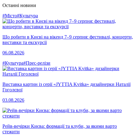
Останні новини
#Місто
#Культура
Що робити в Києві на вікенд 7–9 серпня: фестивалі, концерти,
виставки та екскурсії
06.08.2026
#Культура
#Прес-релізи
Виставка картин із серії «JYTTIA Kvitka» дизайнерки Наталії
Гоголєвої
03.08.2026
Рейв-вечірки Києва: формації та клуби, за якими варто
стежити