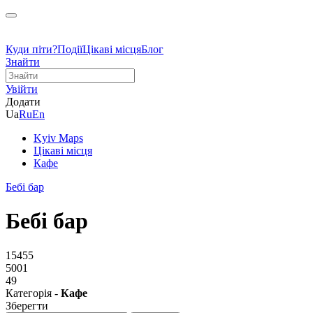
Куди піти?
Події
Цікаві місця
Блог
Знайти
Увійти
Додати
Ua
Ru
En
Kyiv Maps
Цікаві місця
Кафе
Бебі бар
Бебі бар
15455
5001
49
Категорія -
Кафе
Зберегти