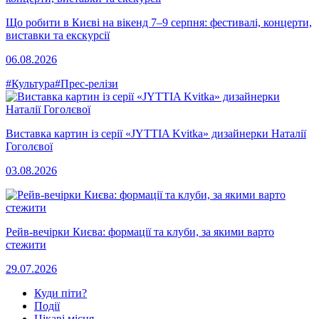
Що робити в Києві на вікенд 7–9 серпня: фестивалі, концерти,
виставки та екскурсії
06.08.2026
#Культура
#Прес-релізи
Виставка картин із серії «JYTTIA Kvitka» дизайнерки Наталії
Гоголєвої
03.08.2026
Рейв-вечірки Києва: формації та клуби, за якими варто
стежити
29.07.2026
Куди піти?
Події
Цікаві місця