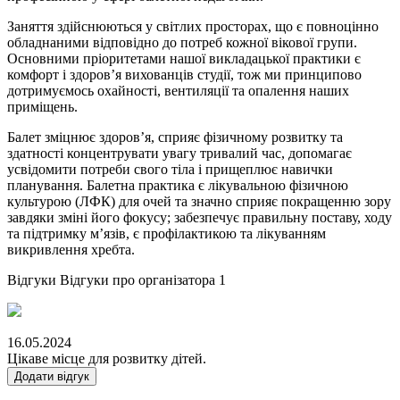
Заняття здійснюються у світлих просторах, що є повноцінно
обладнаними відповідно до потреб кожної вікової групи.
Основними пріоритетами нашої викладацької практики є
комфорт і здоров’я вихованців студії, тож ми принципово
дотримуємось охайності, вентиляції та опалення наших
приміщень.
Балет зміцнює здоров’я, сприяє фізичному розвитку та
здатності концентрувати увагу тривалий час, допомагає
усвідомити потреби свого тіла і прищеплює навички
планування. Балетна практика є лікувальною фізичною
культурою (ЛФК) для очей та значно сприяє покращенню зору
завдяки зміні його фокусу; забезпечує правильну поставу, ходу
та підтримку м’язів, є профілактикою та лікуванням
викривлення хребта.
Відгуки
Відгуки про організатора
1
16.05.2024
Цікаве місце для розвитку дітей.
Додати відгук