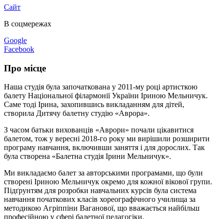
Сайт
В соцмережах
Google
Facebook
Про місце
Наша студія була започаткована у 2011-му році артисткою
балету Національної філармонії України Іриною Мельничук.
Саме тоді Ірина, захопившись викладанням для дітей,
створила Дитячу балетну студію «Аврора».
З часом батьки вихованців «Аврори» почали цікавитися
балетом, тож у вересні 2018-го року ми вирішили розширити
програму навчання, включивши заняття і для дорослих. Так
була створена «Балетна студія Ірини Мельничук».
Ми викладаємо балет за авторськими програмами, що були
створені Іриною Мельничук окремо для кожної вікової групи.
Підґрунтям для розробки навчальних курсів була система
навчання початкових класів хореографічного училища за
методикою Агріппіни Ваганової, що вважається найбільш
професійною у сфері балетної педагогіки.