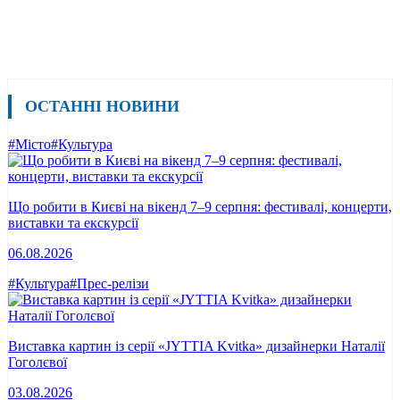
ОСТАННІ НОВИНИ
#Місто
#Культура
Що робити в Києві на вікенд 7–9 серпня: фестивалі, концерти,
виставки та екскурсії
06.08.2026
#Культура
#Прес-релізи
Виставка картин із серії «JYTTIA Kvitka» дизайнерки Наталії
Гоголєвої
03.08.2026