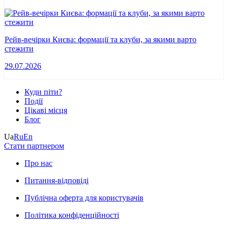
Рейв-вечірки Києва: формації та клуби, за якими варто
стежити
29.07.2026
Куди піти?
Події
Цікаві місця
Блог
Ua
Ru
En
Стати партнером
Про нас
Питання-відповіді
Публічна оферта для користувачів
Політика конфіденційності