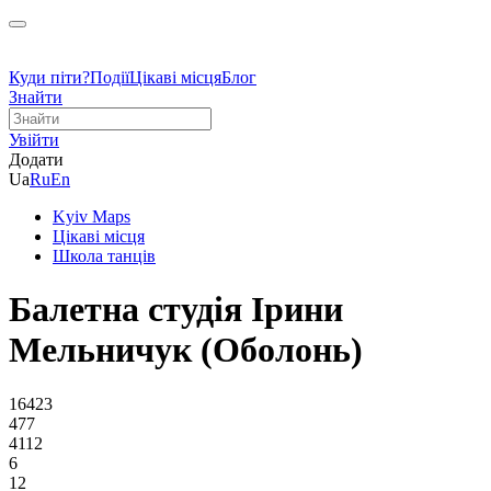
Куди піти?
Події
Цікаві місця
Блог
Знайти
Увійти
Додати
Ua
Ru
En
Kyiv Maps
Цікаві місця
Школа танців
Балетна студія Ірини
Мельничук (Оболонь)
16423
477
4112
6
12