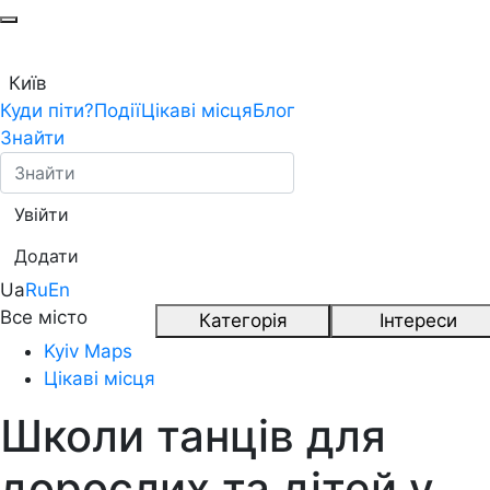
Київ
Куди піти?
Події
Цікаві місця
Блог
Знайти
Увійти
Додати
Ua
Ru
En
Все місто
Категорія
Інтереси
Kyiv Maps
Цікаві місця
Школи танців для
дорослих та дітей у