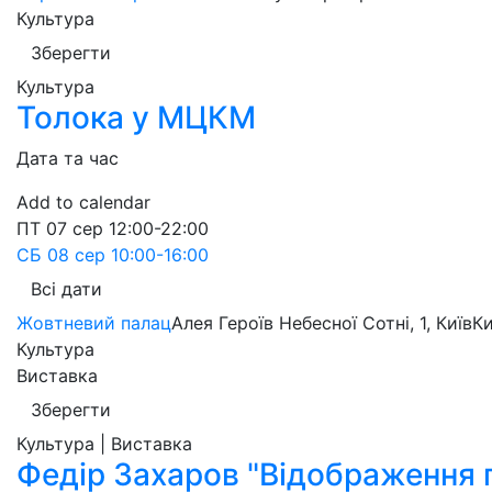
Культура
Зберегти
Культура
Толока у МЦКМ
Дата та час
Add to calendar
ПТ
07 сер
12:00-22:00
СБ
08 сер
10:00-16:00
Всі дати
Жовтневий палац
Алея Героїв Небесної Сотні, 1, Київ
Ки
Культура
Виставка
Зберегти
Культура | Виставка
Федір Захаров "Відображення 