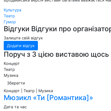
Бродвейська версія вистави багатьма вважається н
Культура
Театр
Гумор
Відгуки
Відгуки про організато
Залиште свій відгук
Додати відгук
Поруч з З цією виставою щось 
Концерт
Театр
Музика
Зберегти
Концерт | Театр | Музика
Мюзикл «Ти [Романтика]»
Дата та час