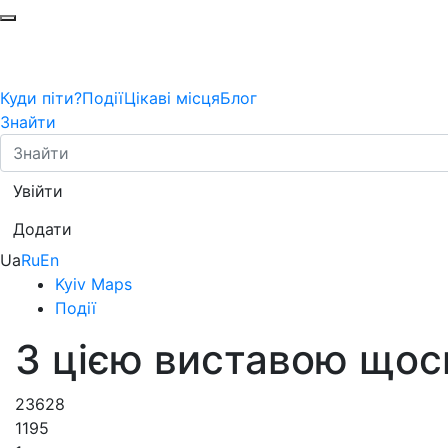
Куди піти?
Події
Цікаві місця
Блог
Знайти
Увійти
Додати
Ua
Ru
En
Kyiv Maps
Події
З цією виставою щос
23628
1195