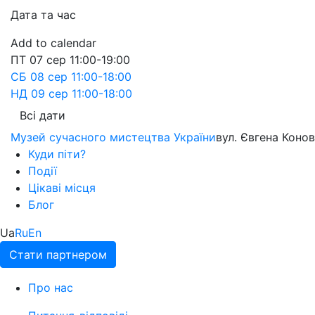
Дата та час
Add to calendar
ПТ
07 сер
11:00-19:00
СБ
08 сер
11:00-18:00
НД
09 сер
11:00-18:00
Всі дати
Музей сучасного мистецтва України
вул. Євгена Конов
Куди піти?
Події
Цікаві місця
Блог
Ua
Ru
En
Стати партнером
Про нас