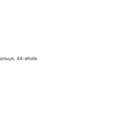
альця, 44-а
Київ