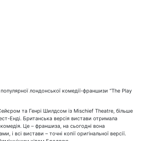
 популярної лондонської комедії-франшизи “The Play
ейєром та Генрі Шилдсом із Mischief Theatre, більше
ест-Енді. Британська версія вистави отримала
комедія. Це – франшиза, на сьогодні вона
и, і всі вистави – точні копії оригінальної версії.