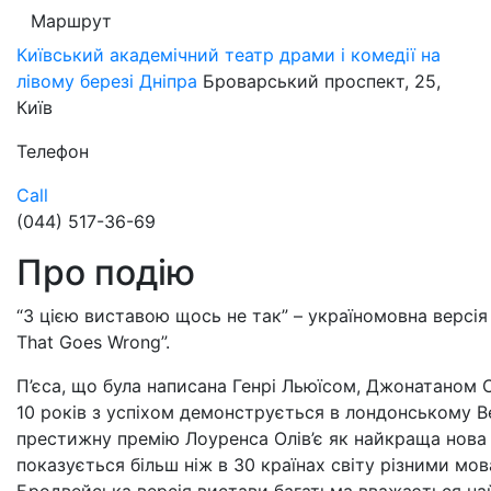
Маршрут
Київський академічний театр драми і комедії на
лівому березі Дніпра
Броварський проспект, 25,
Київ
Телефон
Call
(044) 517-36-69
Про подію
“З цією виставою щось не так” – україномовна версія
That Goes Wrong”.
П’єса, що була написана Генрі Льюїсом, Джонатаном С
10 років з успіхом демонструється в лондонському В
престижну премію Лоуренса Олів’є як найкраща нова 
показується більш ніж в 30 країнах світу різними мовам