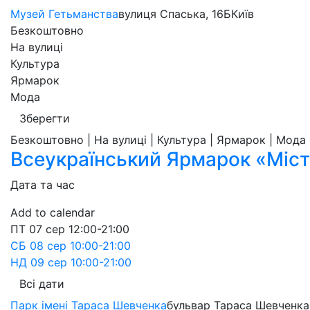
Музей Гетьманства
вулиця Спаська, 16Б
Київ
Безкоштовно
На вулиці
Культура
Ярмарок
Мода
Зберегти
Безкоштовно | На вулиці | Культура | Ярмарок | Мода
Всеукраїнський Ярмарок «Міст
Дата та час
Add to calendar
ПТ
07 сер
12:00-21:00
СБ
08 сер
10:00-21:00
НД
09 сер
10:00-21:00
Всі дати
Парк імені Тараса Шевченка
бульвар Тараса Шевченка,