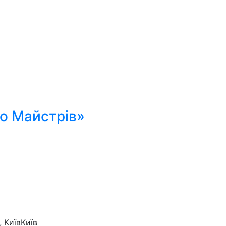
о Майстрів»
 Київ
Київ