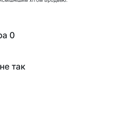
айсмішнішим хітом Бродвею.
ра
0
не так