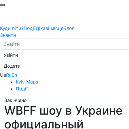
Куди піти?
Події
Цікаві місця
Блог
Знайти
Увійти
Додати
Ua
Ru
En
Kyiv Maps
Події
Закінчено
WBFF шоу в Украине
официальный