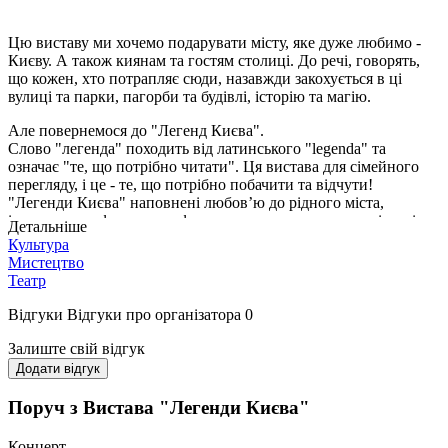
Цю виставу ми хочемо подарувати місту, яке дуже любимо -
Києву. А також киянам та гостям столиці. До речі, говорять,
що кожен, хто потрапляє сюди, назавжди закохується в ці
вулиці та парки, пагорби та будівлі, історію та магію.
Але повернемося до "Легенд Києва".
Слово "легенда" походить від латинського "legenda" та
означає "те, що потрібно читати". Ця вистава для сімейного
перегляду, і це - те, що потрібно побачити та відчути!
"Легенди Києва" наповнені любов’ю до рідного міста,
історичними фактами та фантастичними вигадками - історія,
Детальніше
яка поєднає новими зв'язками знайомі місця та імена. Вистава,
Культура
яка оживить історичні постаті та влаштує захопливу екскурсію
Мистецтво
крізь часи.
Театр
Відгуки
Відгуки про організатора
0
Залиште свій відгук
Додати відгук
Поруч з Вистава "Легенди Києва"
Концерт