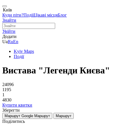
Київ
Куди піти?
Події
Цікаві місця
Блог
Знайти
Увійти
Додати
Ua
Ru
En
Kyiv Maps
Події
Вистава "Легенди Києва"
24096
1195
1
4830
Купити квитки
Зберегти
Маршрут Google
Маршрут
Маршрут
Поділитись