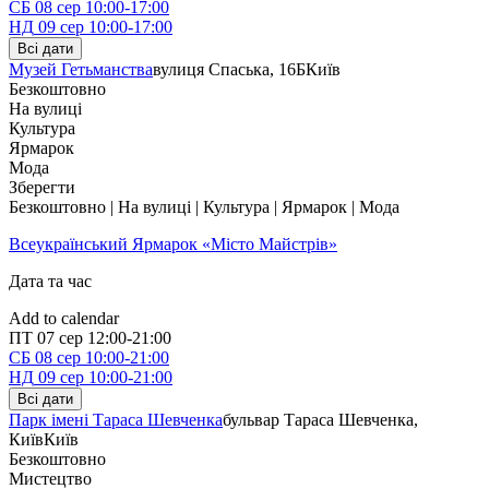
СБ
08 сер
10:00-17:00
НД
09 сер
10:00-17:00
Всі дати
Музей Гетьманства
вулиця Спаська, 16Б
Київ
Безкоштовно
На вулиці
Культура
Ярмарок
Мода
Зберегти
Безкоштовно | На вулиці | Культура | Ярмарок | Мода
Всеукраїнський Ярмарок «Місто Майстрів»
Дата та час
Add to calendar
ПТ
07 сер
12:00-21:00
СБ
08 сер
10:00-21:00
НД
09 сер
10:00-21:00
Всі дати
Парк імені Тараса Шевченка
бульвар Тараса Шевченка,
Київ
Київ
Безкоштовно
Мистецтво