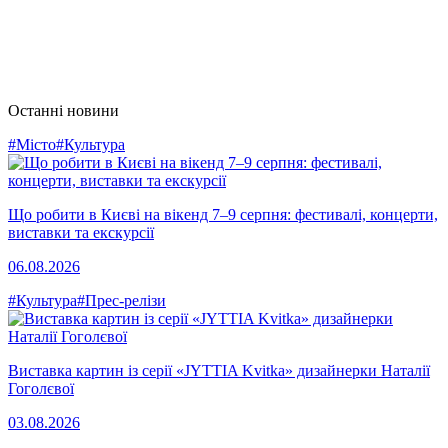
Останні новини
#Місто
#Культура
Що робити в Києві на вікенд 7–9 серпня: фестивалі, концерти,
виставки та екскурсії
06.08.2026
#Культура
#Прес-релізи
Виставка картин із серії «JYTTIA Kvitka» дизайнерки Наталії
Гоголєвої
03.08.2026