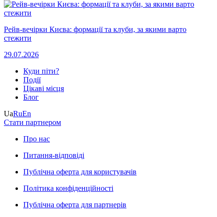
Рейв-вечірки Києва: формації та клуби, за якими варто
стежити
29.07.2026
Куди піти?
Події
Цікаві місця
Блог
Ua
Ru
En
Стати партнером
Про нас
Питання-відповіді
Публічна оферта для користувачів
Політика конфіденційності
Публічна оферта для партнерів