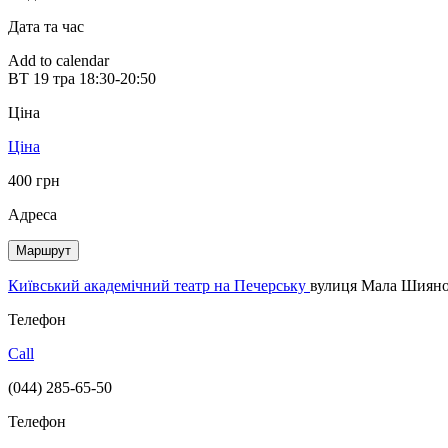
Дата та час
Add to calendar
ВТ
19 тра
18:30-20:50
Ціна
Ціна
400 грн
Адреса
Маршрут
Київський академічний театр на Печерську
вулиця Мала Шияно
Телефон
Call
(044) 285-65-50
Телефон