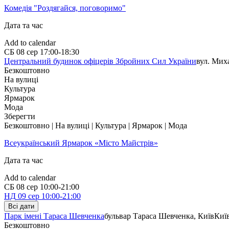
Комедія "Роздягайся, поговоримо"
Дата та час
Add to calendar
СБ
08 сер
17:00-18:30
Центральний будинок офіцерів Збройних Cил України
вул. Мих
Безкоштовно
На вулиці
Культура
Ярмарок
Мода
Зберегти
Безкоштовно | На вулиці | Культура | Ярмарок | Мода
Всеукраїнський Ярмарок «Місто Майстрів»
Дата та час
Add to calendar
СБ
08 сер
10:00-21:00
НД
09 сер
10:00-21:00
Всі дати
Парк імені Тараса Шевченка
бульвар Тараса Шевченка, Київ
Киї
Безкоштовно