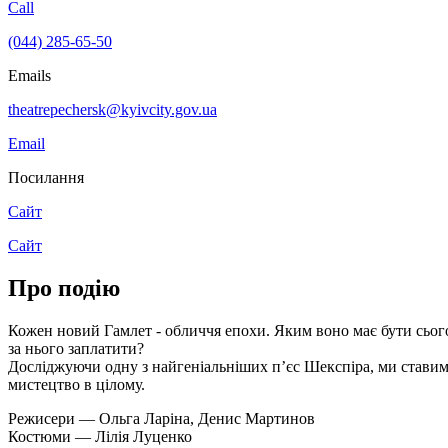
Call
(044) 285-65-50
Emails
theatrepechersk@kyivcity.gov.ua
Email
Посилання
Сайт
Сайт
Про подію
Кожен новий Гамлет - обличчя епохи. Яким воно має бути сьогод
за нього заплатити?
Досліджуючи одну з найгеніальніших п’єс Шекспіра, ми ставимо ц
мистецтво в цілому.
Режисери — Ольга Ларіна, Денис Мартинов
Костюми — Лілія Луценко