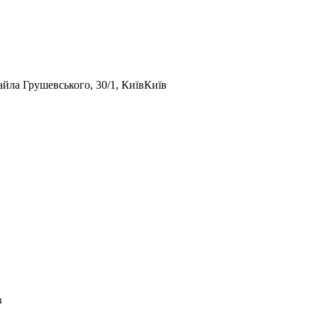
айла Грушевського, 30/1, Київ
Київ
в