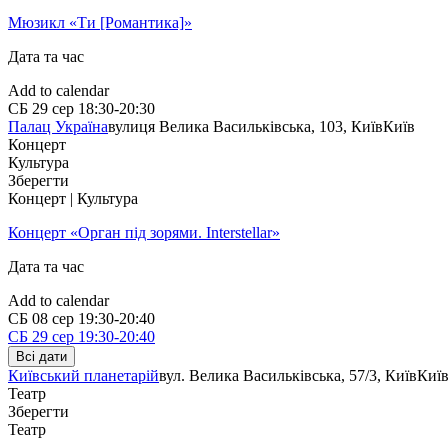
Мюзикл «Ти [Романтика]»
Дата та час
Add to calendar
СБ
29 сер
18:30-20:30
Палац Україна
вулиця Велика Васильківська, 103, Київ
Київ
Концерт
Культура
Зберегти
Концерт | Культура
Концерт «Орган під зорями. Interstellar»
Дата та час
Add to calendar
СБ
08 сер
19:30-20:40
СБ
29 сер
19:30-20:40
Всі дати
Київський планетарій
вул. Велика Васильківська, 57/3, Київ
Киї
Театр
Зберегти
Театр