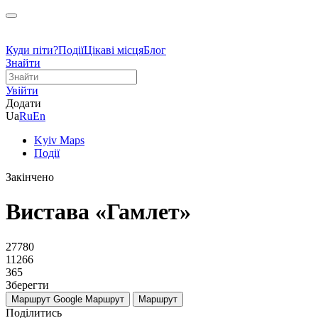
Куди піти?
Події
Цікаві місця
Блог
Знайти
Увійти
Додати
Ua
Ru
En
Kyiv Maps
Події
Закінчено
Вистава «Гамлет»
27780
11266
365
Зберегти
Маршрут Google
Маршрут
Маршрут
Поділитись