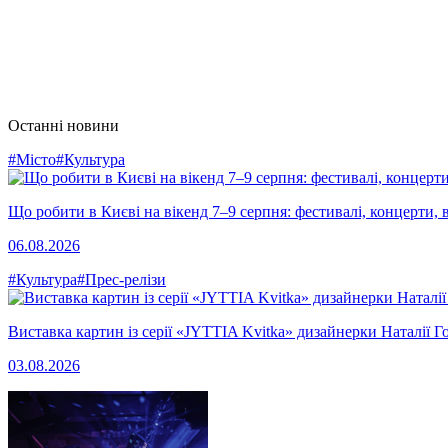
Останні новини
#Місто
#Культура
Що робити в Києві на вікенд 7–9 серпня: фестивалі, концерти, в
06.08.2026
#Культура
#Прес-релізи
Виставка картин із серії «JYTTIA Kvitka» дизайнерки Наталії Г
03.08.2026