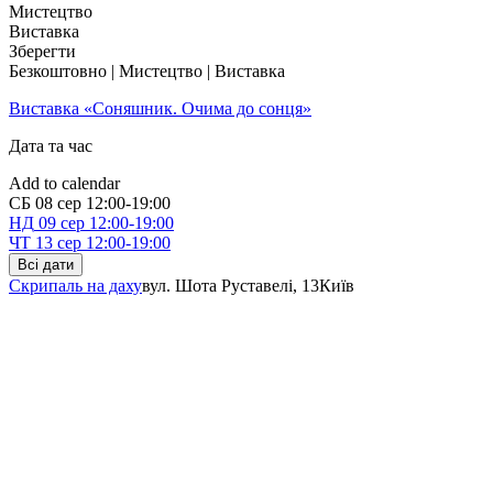
Мистецтво
Виставка
Зберегти
Безкоштовно | Мистецтво | Виставка
Виставка «Соняшник. Очима до сонця»
Дата та час
Add to calendar
СБ
08 сер
12:00-19:00
НД
09 сер
12:00-19:00
ЧТ
13 сер
12:00-19:00
Всі дати
Скрипаль на даху
вул. Шота Руставелі, 13
Київ