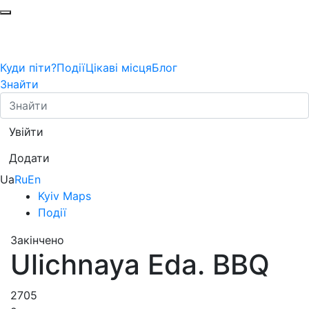
Куди піти?
Події
Цікаві місця
Блог
Знайти
Увійти
Додати
Ua
Ru
En
Kyiv Maps
Події
Закінчено
Ulichnaya Eda. BBQ
2705