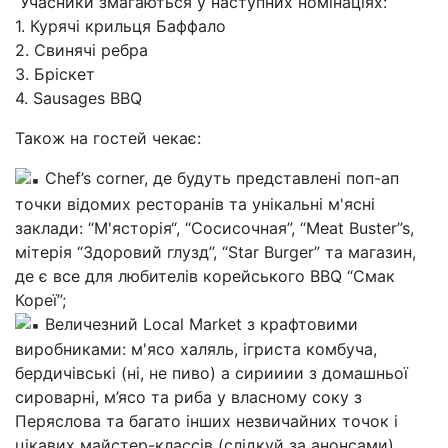
Учасники змагаються у наступних номінаціях:
1. Курячі крильця Баффало
2. Свинячі ребра
3. Бріскет
4. Sausages BBQ
Також на гостей чекає:
Chef’s corner, де будуть представлені поп-ап
точки відомих ресторанів та унікальні м'ясні
заклади: “М'ясторія“, “Сосисочная”, “Meat Buster”s,
мітерія “Здоровий глузд”, “Star Burger” та магазин,
де є все для любителів корейського BBQ “Смак
Кореї”;
Величезний Local Market з крафтовими
виробниками: м'ясо халяль, ігриста комбуча,
бердичівські (ні, не пиво) а сирииии з домашньої
сироварні, м’ясо та риба у власному соку з
Перяслова та багато інших незвичайних точок і
цікавих майстер-классів (слідкуй за анонсами).