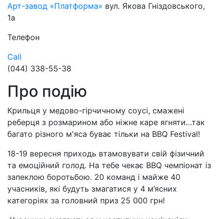
Арт-завод «Платформа»
вул. Якова Гніздовського,
1а
Телефон
Call
(044) 338-55-38
Про подію
Крильця у медово-гірчичному соусі, смажені
реберця з розмарином або ніжне каре ягняти…так
багато різного м'яса буває тільки на BBQ Festival!
18-19 вересня приходь втамовувати свій фізичний
та емоційний голод. На тебе чекає BBQ чемпіонат із
запеклою боротьбою. 20 команд і майже 40
учасників, які будуть змагатися у 4 м’ясних
категоріях за головний приз 25 000 грн!