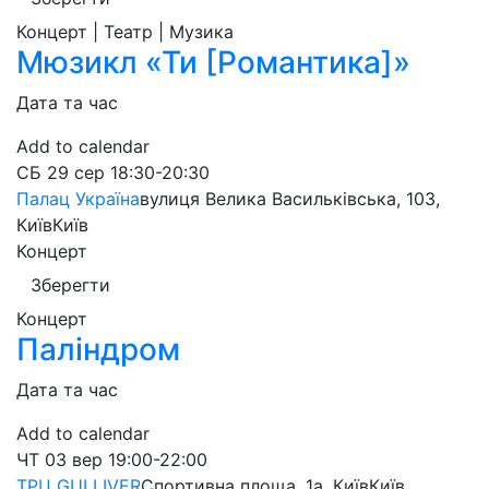
Концерт | Театр | Музика
Мюзикл «Ти [Романтика]»
Дата та час
Add to calendar
СБ
29 сер
18:30-20:30
Палац Україна
вулиця Велика Васильківська, 103,
Київ
Київ
Концерт
Зберегти
Концерт
Паліндром
Дата та час
Add to calendar
ЧТ
03 вер
19:00-22:00
ТРЦ GULLIVER
Спортивна площа, 1a, Київ
Київ