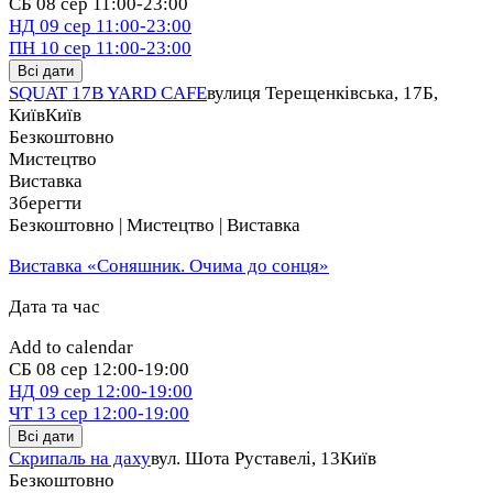
СБ
08 сер
11:00-23:00
НД
09 сер
11:00-23:00
ПН
10 сер
11:00-23:00
Всі дати
SQUAT 17B YARD CAFE
вулиця Терещенківська, 17Б,
Київ
Київ
Безкоштовно
Мистецтво
Виставка
Зберегти
Безкоштовно | Мистецтво | Виставка
Виставка «Соняшник. Очима до сонця»
Дата та час
Add to calendar
СБ
08 сер
12:00-19:00
НД
09 сер
12:00-19:00
ЧТ
13 сер
12:00-19:00
Всі дати
Скрипаль на даху
вул. Шота Руставелі, 13
Київ
Безкоштовно