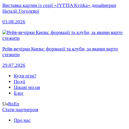
Виставка картин із серії «JYTTIA Kvitka» дизайнерки
Наталії Гоголєвої
03.08.2026
Рейв-вечірки Києва: формації та клуби, за якими варто
стежити
29.07.2026
Куди піти?
Події
Цікаві місця
Блог
Ua
Ru
En
Стати партнером
Про нас