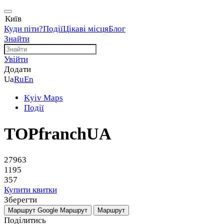
Київ
Куди піти?
Події
Цікаві місця
Блог
Знайти
Увійти
Додати
Ua
Ru
En
Kyiv Maps
Події
TOPfranchUA
27963
1195
357
Купити квитки
Зберегти
Маршрут Google
Маршрут
Маршрут
Поділитись