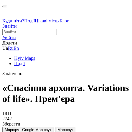
Куди піти?
Події
Цікаві місця
Блог
Знайти
Увійти
Додати
Ua
Ru
En
Kyiv Maps
Події
Закінчено
«Спасіння архонта. Variations
of life». Прем'єра
1811
2742
Зберегти
Маршрут Google
Маршрут
Маршрут