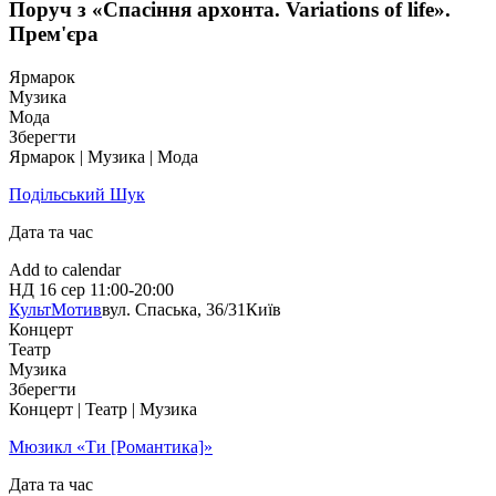
Поруч з «Спасіння архонта. Variations of life».
Прем'єра
Ярмарок
Музика
Мода
Зберегти
Ярмарок | Музика | Мода
Подільський Шук
Дата та час
Add to calendar
НД
16 сер
11:00-20:00
КультМотив
вул. Спаська, 36/31
Київ
Концерт
Театр
Музика
Зберегти
Концерт | Театр | Музика
Мюзикл «Ти [Романтика]»
Дата та час