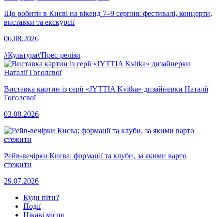
Що робити в Києві на вікенд 7–9 серпня: фестивалі, концерти,
виставки та екскурсії
06.08.2026
#Культура
#Прес-релізи
Виставка картин із серії «JYTTIA Kvitka» дизайнерки Наталії
Гоголєвої
03.08.2026
Рейв-вечірки Києва: формації та клуби, за якими варто
стежити
29.07.2026
Куди піти?
Події
Цікаві місця