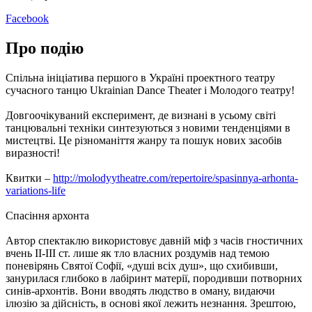
Facebook
Про подію
Спільна ініціатива першого в Україні проектного театру
сучасного танцю Ukrainian Dance Theater і Молодого театру!
Довгоочікуваний експеримент, де визнані в усьому світі
танцювальні техніки синтезуються з новими тенденціями в
мистецтві. Це різноманіття жанру та пошук нових засобів
виразності!
Квитки –
http://molodyytheatre.com/repertoire/spasinnya-arhonta-
variations-life
Cпасіння архонта
Автор спектаклю використовує давній міф з часів гностичних
вчень ІІ-ІІІ ст. лише як тло власних роздумів над темою
поневірянь Святої Софії, «душі всіх душ», що схибивши,
занурилася глибоко в лабіринт матерії, породивши потворних
синів-архонтів. Вони вводять людство в оману, видаючи
ілюзію за дійсність, в основі якої лежить незнання. Зрештою,