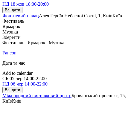
НД
18 жов
18:00-20:00
Всі дати
Жовтневий палац
Алея Героїв Небесної Сотні, 1, Київ
Київ
Фестиваль
Ярмарок
Музика
Зберегти
Фестиваль | Ярмарок | Музика
Fancon
Дата та час
Add to calendar
СБ
05 чер
14:00-22:00
НД
06 чер
14:00-22:00
Всі дати
Міжнародний виставковий центр
Броварський проспект, 15,
Київ
Київ