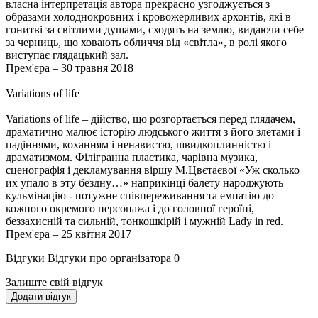
власна інтерпретація автора прекрасно узгоджується з
образами холоднокровних і кровожерливих архонтів, які в
гонитві за світлими душами, сходять на землю, видаючи себе
за черниць, що ховають обличчя від «світла», в ролі якого
виступає глядацький зал.
Прем'єра – 30 травня 2018
Variations of life
Variations of life – дійство, що розгортається перед глядачем,
драматично малює історію людського життя з його злетами і
падіннями, коханням і ненавистю, швидкоплинністю і
драматизмом. Філігранна пластика, чарівна музика,
сценографія і декламування віршу М.Цвєтаєвої «Уж сколько
их упало в эту бездну…» наприкінці балету народжують
кульмінацію - потужне співпереживання та емпатію до
кожного окремого персонажа і до головної героїні,
беззахисній та сильній, тонкошкірій і мужній Lady in red.
Прем'єра – 25 квітня 2017
Відгуки
Відгуки про організатора
0
Залиште свій відгук
Додати відгук