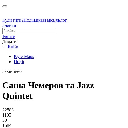
Куди піти?
Події
Цікаві місця
Блог
Знайти
Увійти
Додати
Ua
Ru
En
Kyiv Maps
Події
Закінчено
Саша Чемеров та Jazz
Quintet
22583
1195
30
1684