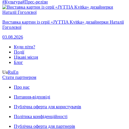
#Культура
#Прес-релізи
Виставка картин із серії «JYTTIA Kvitka» дизайнерки Наталії
Гоголєвої
03.08.2026
Куди піти?
Події
Цікаві місця
Блог
Ua
Ru
En
Стати партнером
Про нас
Питання-відповіді
Публічна оферта для користувачів
Політика конфіденційності
Публічна оферта для партнерів