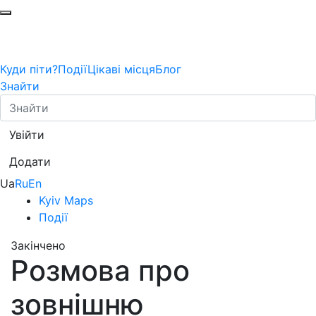
Куди піти?
Події
Цікаві місця
Блог
Знайти
Увійти
Додати
Ua
Ru
En
Kyiv Maps
Події
Закінчено
Розмова про
зовнішню