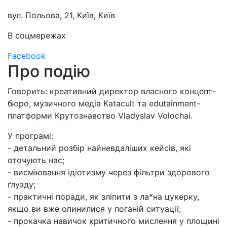
вул. Польова, 21, Київ
,
Київ
В соцмережах
Facebook
Про подію
Говорить: креативний директор власного концепт-
бюро, музичного медіа Katacult та edutainment-
платформи Крутознавство Vladyslav Volochai.
У програмі:
- детальний розбір найневдаліших кейсів, які
оточують нас;
- висміювання ідіотизму через фільтри здорового
ґлузду;
- практичні поради, як зліпити з ла*на цукерку,
якщо ви вже опинилися у поганій ситуації;
- прокачка навичок критичного мислення у площині