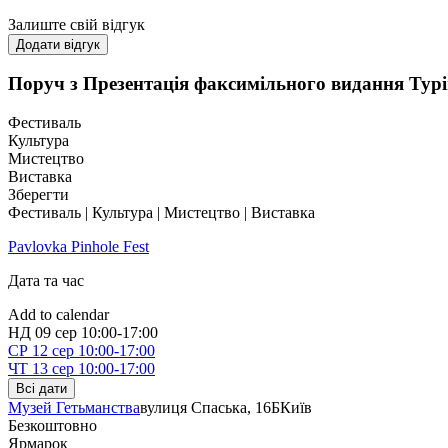
Залиште свій відгук
Додати відгук
Поруч з Презентація факсимільного видання Турів
Фестиваль
Культура
Мистецтво
Виставка
Зберегти
Фестиваль | Культура | Мистецтво | Виставка
Pavlovka Pinhole Fest
Дата та час
Add to calendar
НД
09 сер
10:00-17:00
СР
12 сер
10:00-17:00
ЧТ
13 сер
10:00-17:00
Всі дати
Музей Гетьманства
вулиця Спаська, 16Б
Київ
Безкоштовно
Ярмарок