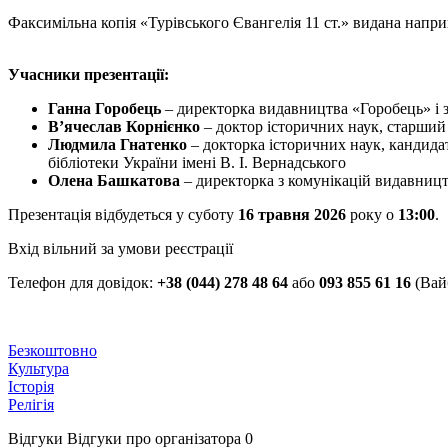
Факсимільна копія «Турівського Євангелія 11 ст.» видана напр
Учасники презентації:
Ганна Горобець
– директорка видавництва «Горобець» і 
В’ячеслав Корнієнко
– доктор історичних наук, старший
Людмила Гнатенко
– докторка історичних наук, кандидат
бібліотеки України імені В. І. Вернадського
Олена Башкатова
– директорка з комунікацій видавниц
Презентація відбудеться у суботу
16 травня 2026
року о
13:00
.
Вхід вільний за умови реєстрації
Телефон для довідок:
+38 (044) 278 48 64
або
093 855 61 16
(Вай
Безкоштовно
Культура
Історія
Релігія
Відгуки
Відгуки про організатора
0