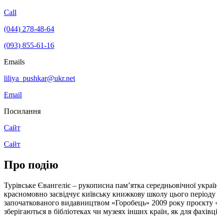
Call
(044) 278-48-64
(093) 855-61-16
Emails
liliya_pushkar@ukr.net
Email
Посилання
Сайт
Сайт
Про подію
Турівське Євангеліє – рукописна пам’ятка середньовічної украї
красномовно засвідчує київську книжкову школу цього періоду і
започаткованого видавництвом «Горобець» 2009 року проєкту «
зберігаються в бібліотеках чи музеях інших країн, як для фахів