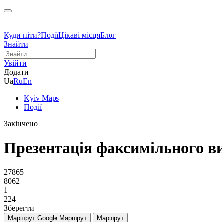
Куди піти?
Події
Цікаві місця
Блог
Знайти
Увійти
Додати
Ua
Ru
En
Kyiv Maps
Події
Закінчено
Презентація факсимільного ви
27865
8062
1
224
Зберегти
Маршрут Google
Маршрут
Маршрут