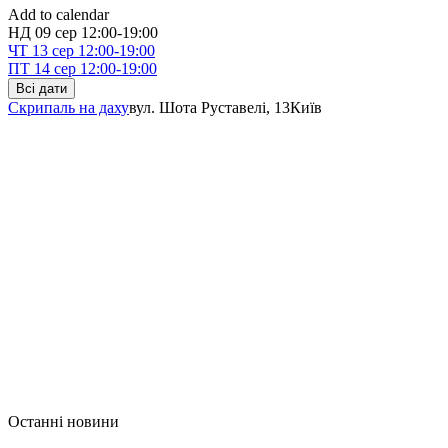
Add to calendar
НД
09 сер
12:00-19:00
ЧТ
13 сер
12:00-19:00
ПТ
14 сер
12:00-19:00
Всі дати
Скрипаль на даху
вул. Шота Руставелі, 13
Київ
Останні новини