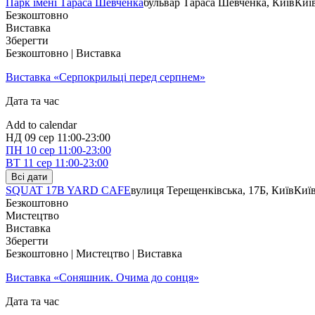
Парк імені Тараса Шевченка
бульвар Тараса Шевченка, Київ
Киї
Безкоштовно
Виставка
Зберегти
Безкоштовно | Виставка
Виставка «Серпокрильці перед серпнем»
Дата та час
Add to calendar
НД
09 сер
11:00-23:00
ПН
10 сер
11:00-23:00
ВТ
11 сер
11:00-23:00
Всі дати
SQUAT 17B YARD CAFE
вулиця Терещенківська, 17Б, Київ
Киї
Безкоштовно
Мистецтво
Виставка
Зберегти
Безкоштовно | Мистецтво | Виставка
Виставка «Соняшник. Очима до сонця»
Дата та час