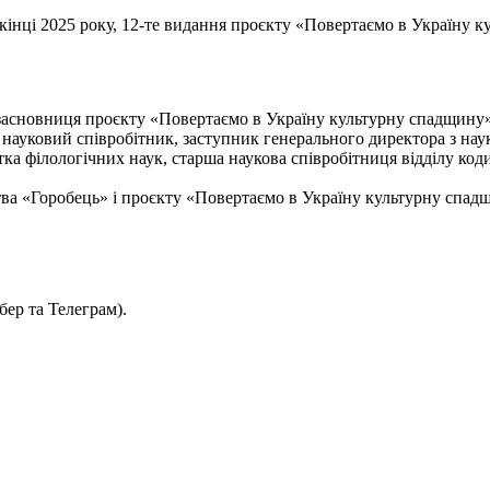
икінці 2025 року, 12-те видання проєкту «Повертаємо в Україну 
засновниця проєкту «Повертаємо в Україну культурну спадщину
 науковий співробітник, заступник генерального директора з нау
ка філологічних наук, старша наукова співробітниця відділу коди
тва «Горобець» і проєкту «Повертаємо в Україну культурну спад
бер та Телеграм).