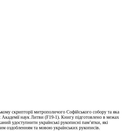
вському скрипторії митрополичого Софійського собору та яка
их Академії наук Литви (F19-1). Книгу підготовлено в межах
ний удоступнити українські рукописні пам’ятки, які
цьким оздобленням та мовою українських рукописів.