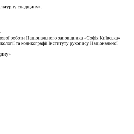
культурну спадщину».
»
кової роботи Національного заповідника «Софія Київська»
кології та кодикографії Інституту рукопису Національної
щину»