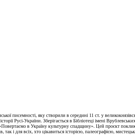
нської писемності, яку створили в середині 11 ст. у великокнязі
сторії Русі-України. Зберігається в Бібліотеці імені Врублевськ
Повертаємо в Україну культурну спадщину». Цей проєкт поклика
ців, так і для всіх, хто цікавиться історією, палеографією, мисте