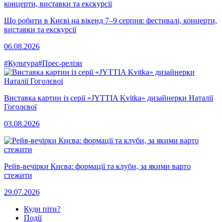
Що робити в Києві на вікенд 7–9 серпня: фестивалі, концерти,
виставки та екскурсії
06.08.2026
#Культура
#Прес-релізи
Виставка картин із серії «JYTTIA Kvitka» дизайнерки Наталії
Гоголєвої
03.08.2026
Рейв-вечірки Києва: формації та клуби, за якими варто
стежити
29.07.2026
Куди піти?
Події