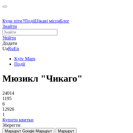
Куди піти?
Події
Цікаві місця
Блог
Знайти
Увійти
Додати
Ua
Ru
En
Kyiv Maps
Події
Мюзикл "Чикаго"
24014
1195
6
12926
1
Купити квитки
Зберегти
Маршрут Google
Маршрут
Маршрут