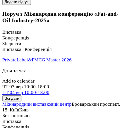
Додати відгук
В умовах постійної зміни факторів впливу та глобального
перерозподілу торговельних потоків Україна може
Поруч з Міжнародна конференцію «Fat-and-
утримати першість в світовій торгівлі соняшниковою
Oil Industry-2025»
олією з часткою 40% та соняшниковим шротом з часткою
45%.
Виставка
Конференція
Крім того, Україна має непоганий потенціал до
Зберегти
збільшення частки торгівлі на світовому ринку соєю та
Виставка | Конференція
соєвим шротом, демонструючи рекордні темпи експорту
вказаних продуктів у сезоні-2024/25.
PrivateLabel&FMCG Master 2026
Дата та час
Add to calendar
ЧТ
03 вер
10:00-18:00
ПТ
04 вер
10:00-18:00
Всі дати
Міжнародний виставковий центр
Броварський проспект,
15, Київ
Київ
Безкоштовно
Виставка
Конференція