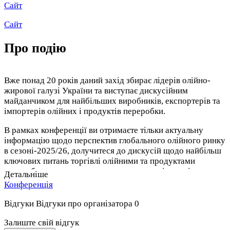
Сайт
Сайт
Про подію
Вже понад 20 років даний захід збирає лідерів олійно-
жирової галузі України та виступає дискусійним
майданчиком для найбільших виробників, експортерів та
імпортерів олійних і продуктів переробки.
В рамках конференції ви отримаєте тільки актуальну
інформацію щодо перспектив глобального олійного ринку
в сезоні-2025/26, долучитеся до дискусій щодо найбільш
ключових питань торгівлі олійними та продуктами
переробки та одержите ексклюзивну аналітику від
Детальніше
провідних світових та українських експертів.
Конференція
Україна впевнено тримається в лідерах серед
Відгуки
Відгуки про організатора
0
постачальників олійно-жирової продукції на зовнішні
ринки попри геополітичні виклики та воєнні ризики.
Залиште свій відгук