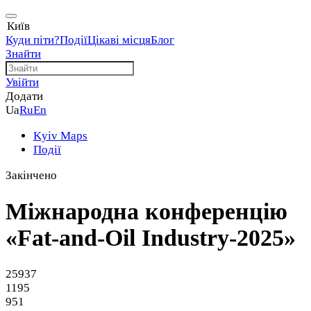
Київ
Куди піти?
Події
Цікаві місця
Блог
Знайти
Увійти
Додати
Ua
Ru
En
Kyiv Maps
Події
Закінчено
Міжнародна конференцію
«Fat-and-Oil Industry-2025»
25937
1195
951