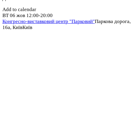
Add to calendar
ВТ
06 жов
12:00-20:00
Конгресно-виставковий центр "Парковий"
Паркова дорога,
16a, Київ
Київ