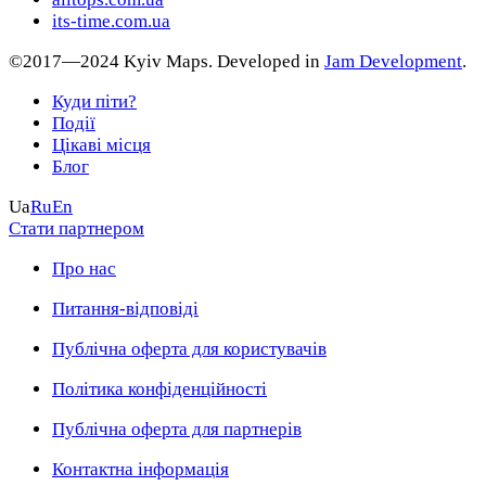
its-time.com.ua
©2017—2024 Kyiv Maps. Developed in
Jam Development
.
Куди піти?
Події
Цікаві місця
Блог
Ua
Ru
En
Стати партнером
Про нас
Питання-відповіді
Публічна оферта для користувачів
Політика конфіденційності
Публічна оферта для партнерів
Контактна інформація