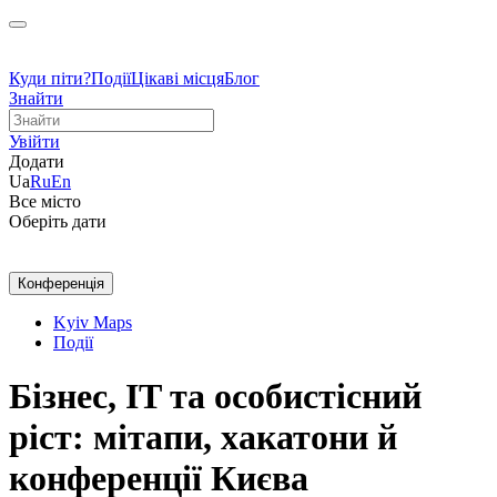
Куди піти?
Події
Цікаві місця
Блог
Знайти
Увійти
Додати
Ua
Ru
En
Все місто
Оберіть дати
Конференція
Kyiv Maps
Події
Бізнес, IT та особистісний
ріст: мітапи, хакатони й
конференції Києва