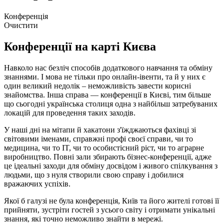
Конференція
Очистити
Конференції на карті Києва
Навколо нас безліч способів додаткового навчання та обміну
знаннями. І мова не тільки про онлайн-івенти, та й у них є
один великий недолік – неможливість завести корисні
знайомства. Інша справа — конференції в Києві, тим більше
що сьогодні українська столиця одна з найбільш затребуваних
локацій для проведення таких заходів.
У наші дні на мітапи й хакатони з'їжджаються фахівці зі
світовими іменами, справжні профі своєї справи, чи то
медицина, чи то IT, чи то особистісний ріст, чи то аграрне
виробництво. Повні зали збирають бізнес-конференції, адже
це ідеальні заходи для обміну досвідом і живого спілкування з
людьми, що з нуля створили свою справу і добилися
вражаючих успіхів.
Якої б галузі не була конференція, Київ та його жителі готові її
прийняти, зустріти гостей з усього світу і отримати унікальні
знання, які точно неможливо знайти в мережі.