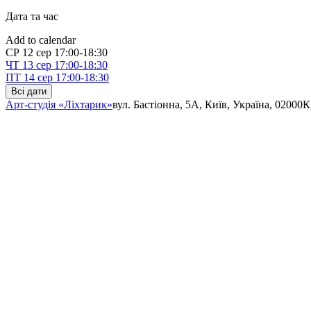
Дата та час
Add to calendar
СР
12 сер
17:00-18:30
ЧТ
13 сер
17:00-18:30
ПТ
14 сер
17:00-18:30
Всі дати
Арт-студія «Ліхтарик»
вул. Бастіонна, 5А, Київ, Україна, 02000
К