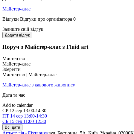
Майстер-клас
Відгуки
Відгуки про організатора
0
Залиште свій відгук
Додати відгук
Поруч з Майстер-клас з Fluid art
Мистецтво
Майстер-клас
Зберегти
Мистецтво | Майстер-клас
Майстер-клас з кавового живопису
Дата та час
Add to calendar
СР
12 сер
13:00-14:30
ПТ
14 сер
13:00-14:30
СБ
15 сер
11:00-12:30
Всі дати
Арт-студія «Ліхтарик»
вул. Бастіонна, 5А, Київ, Україна, 02000
К