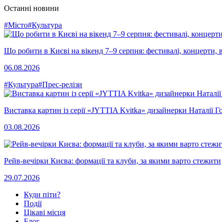
Останні новини
#Місто
#Культура
Що робити в Києві на вікенд 7–9 серпня: фестивалі, концерти, в
06.08.2026
#Культура
#Прес-релізи
Виставка картин із серії «JYTTIA Kvitka» дизайнерки Наталії Г
03.08.2026
Рейв-вечірки Києва: формації та клуби, за якими варто стежити
29.07.2026
Куди піти?
Події
Цікаві місця
Блог