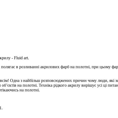
илу - Fluid art.
го полягає в розливанні акрилових фарб на полотні, при цьому фа
сім! Одна з найбільш розповсюджених причин чому люди, які хо
 об’єктів на полотні. Техніка рідкого акрилу вирішує усі ці пит
тікаючись на полотні.
1.