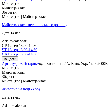
Мистецтво
Майстер-клас
Зберегти
Мистецтво | Майстер-клас
Майстер-клас з петриківського розпису
Дата та час
Add to calendar
СР
12 сер
13:00-14:30
ЧТ
13 сер
13:00-14:30
СБ
15 сер
13:00-14:30
Всі дати
Арт-студія «Ліхтарик»
вул. Бастіонна, 5А, Київ, Україна, 02000
К
Мистецтво
Майстер-клас
Зберегти
Мистецтво | Майстер-клас
Живопис на воді - ебру
Дата та час
Add to calendar