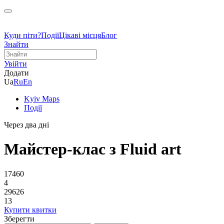
Куди піти?
Події
Цікаві місця
Блог
Знайти
Увійти
Додати
Ua
Ru
En
Kyiv Maps
Події
Через два дні
Майстер-клас з Fluid art
17460
4
29626
13
Купити квитки
Зберегти