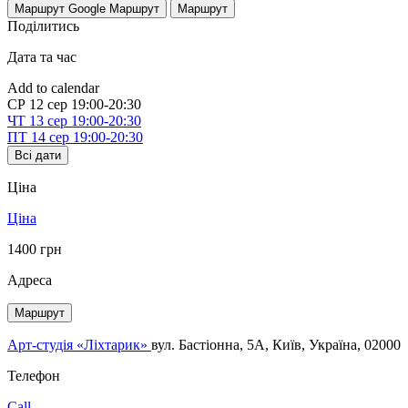
Маршрут Google
Маршрут
Маршрут
Поділитись
Дата та час
Add to calendar
СР
12 сер
19:00-20:30
ЧТ
13 сер
19:00-20:30
ПТ
14 сер
19:00-20:30
Всі дати
Ціна
Ціна
1400 грн
Адреса
Маршрут
Арт-студія «Ліхтарик»
вул. Бастіонна, 5А, Київ, Україна, 02000
Телефон
Call