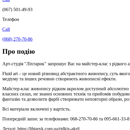
(067) 501-49-93
Телефон
Call
(068) 270-70-86
Про подію
Арт-студія "Ліхтарик" запрошує Вас на майстер-клас з рідкого акр
Fluid art – це новий різновид абстрактного живопису, суть яко
медіуму та інших речовин створюють живописні ефекти.
Майстер-клас живопису рідким акрилом доступний абсолютно в
власних силах, не знанні основних технік та прийомів побудови
фантазію та дозволити фарбі створювати неповторні образи, роз
Всі матеріали включені у вартість.
Попередній запис за телефонами: 068-270-70-86 та 095-661-33-8
Деталі: https://lihtaryk.com.ua/ridkiy-akril