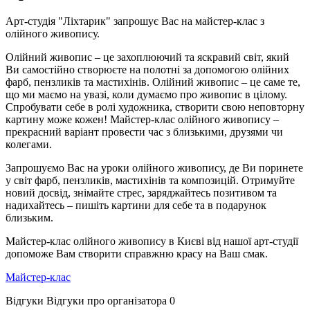
Арт-студія "Ліхтарик" запрошує Вас на майстер-клас з
олійного живопису.
Олійний живопис – це захоплюючий та яскравий світ, який
Ви самостійно створюєте на полотні за допомогою олійних
фарб, пензликів та мастихінів. Олійний живопис – це саме те,
що ми маємо на увазі, коли думаємо про живопис в цілому.
Спробувати себе в ролі художника, створити свою неповторну
картину може кожен! Майстер-клас олійного живопису –
прекрасний варіант провести час з близькими, друзями чи
колегами.
Запрошуємо Вас на уроки олійного живопису, де Ви поринете
у світ фарб, пензликів, мастихінів та композицій. Отримуйте
новий досвід, знімайте стрес, заряджайтесь позитивом та
надихайтесь – пишіть картини для себе та в подарунок
близьким.
Майстер-клас олійного живопису в Києві від нашої арт-студії
допоможе Вам створити справжню красу на Ваш смак.
Майстер-клас
Відгуки
Відгуки про організатора
0