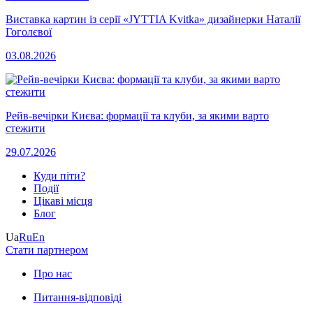
Виставка картин із серії «JYTTIA Kvitka» дизайнерки Наталії
Гоголєвої
03.08.2026
Рейв-вечірки Києва: формації та клуби, за якими варто
стежити
29.07.2026
Куди піти?
Події
Цікаві місця
Блог
Ua
Ru
En
Стати партнером
Про нас
Питання-відповіді