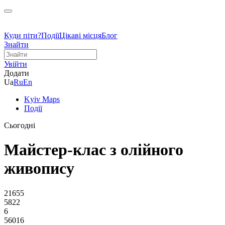
Куди піти?
Події
Цікаві місця
Блог
Знайти
Увійти
Додати
Ua
Ru
En
Kyiv Maps
Події
Сьогодні
Майстер-клас з олійного
живопису
21655
5822
6
56016