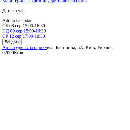
Майстер-клас з розпису футболок та сумок
Дата та час
Add to calendar
СБ
08 сер
15:00-16:30
НД
09 сер
15:00-16:30
СР
12 сер
17:00-18:30
Всі дати
Арт-студія «Ліхтарик»
вул. Бастіонна, 5А, Київ, Україна,
02000
Київ