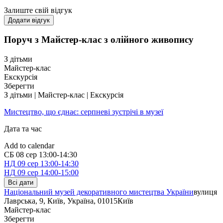
Залиште свій відгук
Додати відгук
Поруч з Майстер-клас з олійного живопису
З дітьми
Майстер-клас
Екскурсія
Зберегти
З дітьми | Майстер-клас | Екскурсія
Мистецтво, що єднає: серпневі зустрічі в музеї
Дата та час
Add to calendar
СБ
08 сер
13:00-14:30
НД
09 сер
13:00-14:30
НД
09 сер
14:00-15:00
Всі дати
Національний музей декоративного мистецтва України
вулиця
Лаврська, 9, Київ, Україна, 01015
Київ
Майстер-клас
Зберегти