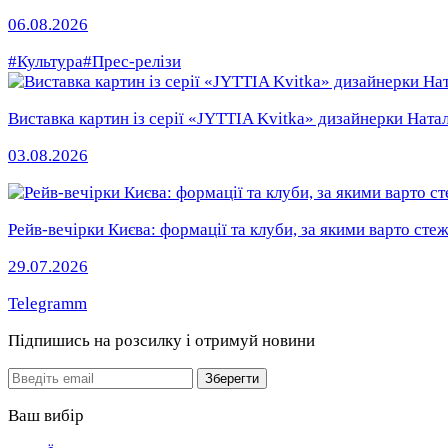
06.08.2026
#Культура
#Прес-релізи
Виставка картин із серії «JYTTIA Kvitka» дизайнерки Натал
03.08.2026
Рейв-вечірки Києва: формації та клуби, за якими варто сте
29.07.2026
Telegramm
Підпишись на розсилку
і отримуй новини
Email
Зберегти
Ваш вибір