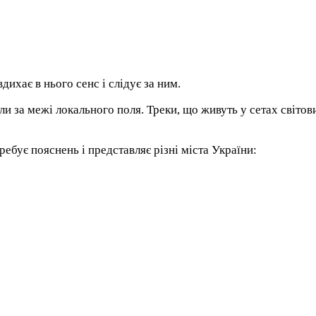
дихає в нього сенс і слідує за ним.
за межі локального поля. Треки, що живуть у сетах світових
требує пояснень і представляє різні міста України:
і - там, де звук тримається на змісті.
вання столів заздалегідь. Квитки на вході - за повною цін