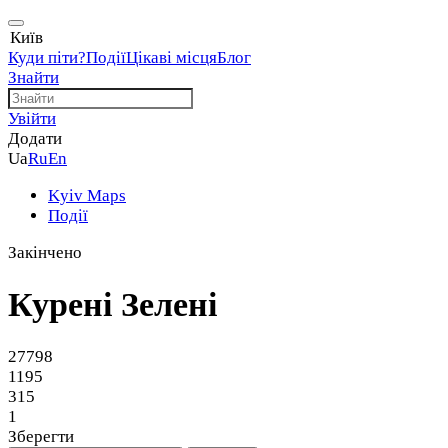
Київ
Куди піти?
Події
Цікаві місця
Блог
Знайти
Увійти
Додати
Ua
Ru
En
Kyiv Maps
Події
Закінчено
Курені Зелені
27798
1195
315
1
Зберегти