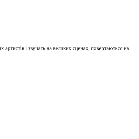
 артистів і звучать на великих сценах, повертаються на
ою. Разом робимо музику силою добра - частина прибутку