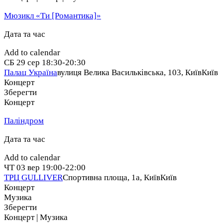
Мюзикл «Ти [Романтика]»
Дата та час
Add to calendar
СБ
29 сер
18:30-20:30
Палац Україна
вулиця Велика Васильківська, 103, Київ
Київ
Концерт
Зберегти
Концерт
Паліндром
Дата та час
Add to calendar
ЧТ
03 вер
19:00-22:00
ТРЦ GULLIVER
Спортивна площа, 1a, Київ
Київ
Концерт
Музика
Зберегти
Концерт | Музика