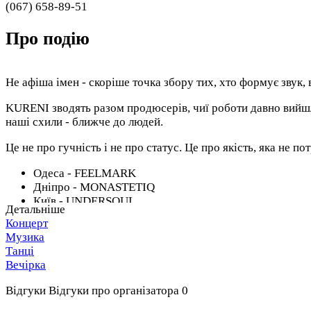
(067) 658-89-51
Про подію
Не афіша імен - скоріше точка збору тих, хто формує звук, в
KURENI зводять разом продюсерів, чиї роботи давно вийшли 
наші схили - ближче до людей.
Це не про гучність і не про статус. Це про якість, яка не по
Одеса - FEELMARK
Дніпро - MONASTETIQ
Київ - UNDERSOUL
Детальніше
Концерт
Три підходи, які не конкурують. Вони сходяться в одному пол
Музика
Танці
Приїжджайте раніше та подбайте про онлайн-квитки й броню
Вечірка
традиційно спрямовується на потреби ЗСУ та волонтерів.
Відгуки
Відгуки про організатора
0