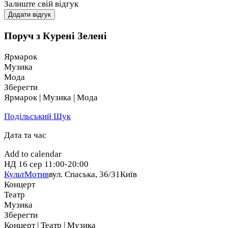
Залиште свій відгук
Додати відгук
Поруч з Курені Зелені
Ярмарок
Музика
Мода
Зберегти
Ярмарок | Музика | Мода
Подільський Шук
Дата та час
Add to calendar
НД
16 сер
11:00-20:00
КультМотив
вул. Спаська, 36/31
Київ
Концерт
Театр
Музика
Зберегти
Концерт | Театр | Музика