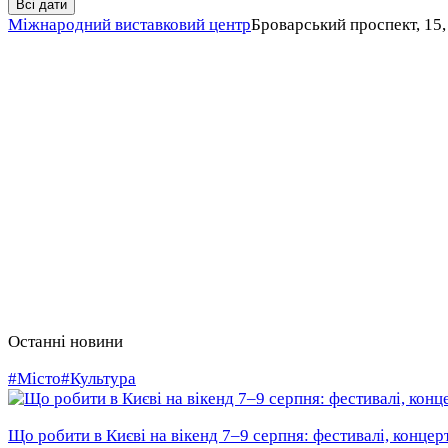
Всі дати
Міжнародний виставковий центр
Броварський проспект, 15,
Останні новини
#Місто
#Культура
Що робити в Києві на вікенд 7–9 серпня: фестивалі, концерт