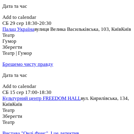
Дата та час
Add to calendar
СБ
29 сер
18:30-20:30
Палац Україна
вулиця Велика Васильківська, 103, Київ
Київ
Театр
Гумор
Зберегти
Театр | Гумор
Брешемо чисту правду
Дата та час
Add to calendar
СБ
15 сер
17:00-18:30
Культурний центр FREEDOM HALL
вул. Кирилівська, 134,
Київ
Київ
Театр
Зберегти
Театр
Вистава "Онлі Фанс". І це детектив