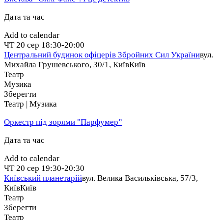
Дата та час
Add to calendar
ЧТ
20 сер
18:30-20:00
Центральний будинок офіцерів Збройних Cил України
вул.
Михайла Грушевського, 30/1, Київ
Київ
Театр
Музика
Зберегти
Театр | Музика
Оркестр під зорями "Парфумер”
Дата та час
Add to calendar
ЧТ
20 сер
19:30-20:30
Київський планетарій
вул. Велика Васильківська, 57/3,
Київ
Київ
Театр
Зберегти
Театр