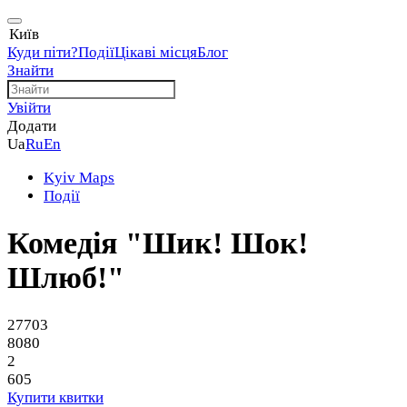
Київ
Куди піти?
Події
Цікаві місця
Блог
Знайти
Увійти
Додати
Ua
Ru
En
Kyiv Maps
Події
Комедія "Шик! Шок!
Шлюб!"
27703
8080
2
605
Купити квитки