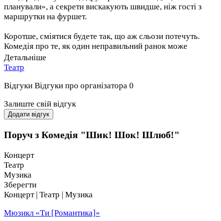
планували», а секрети вискакують швидше, ніж гості з
маршрутки на фуршет.
Коротше, сміятися будете так, що аж сльози потечуть.
Комедія про те, як один неправильний ранок може
перетворити ідеальне весілля на абсолютний хаос.
Детальніше
Театр
І чесно, ця вистава варта того, щоб її побачити!
Відгуки
Відгуки про організатора
0
Залиште свій відгук
Додати відгук
Поруч з Комедія "Шик! Шок! Шлюб!"
Концерт
Театр
Музика
Зберегти
Концерт | Театр | Музика
Мюзикл «Ти [Романтика]»