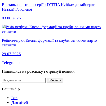
Виставка картин із серії «JYTTIA Kvitka» дизайнерки
Наталії Гоголєвої
03.08.2026
Рейв-вечірки Києва: формації та клуби, за якими варто
стежити
29.07.2026
Telegramm
Підпишись на розсилку
і отримуй новини
Email
Зберегти
Ваш вибір
Їжа
Для дітей