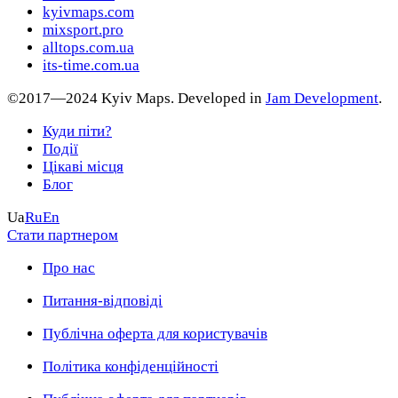
kyivmaps.com
mixsport.pro
alltops.com.ua
its-time.com.ua
©2017—2024 Kyiv Maps. Developed in
Jam Development
.
Куди піти?
Події
Цікаві місця
Блог
Ua
Ru
En
Стати партнером
Про нас
Питання-відповіді
Публічна оферта для користувачів
Політика конфіденційності