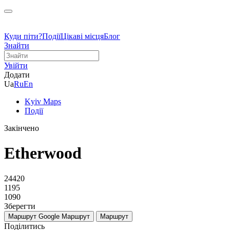
Куди піти?
Події
Цікаві місця
Блог
Знайти
Увійти
Додати
Ua
Ru
En
Kyiv Maps
Події
Закінчено
Etherwood
24420
1195
1090
Зберегти
Маршрут Google
Маршрут
Маршрут
Поділитись