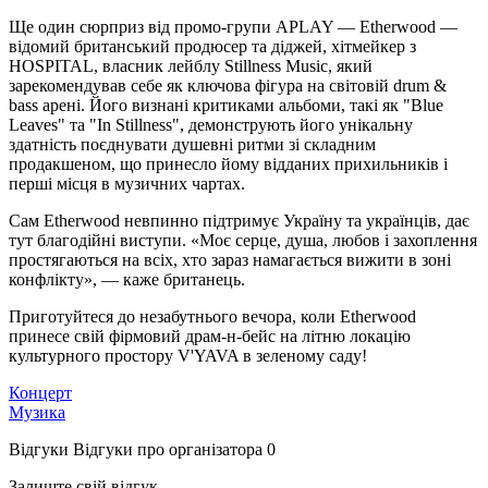
Ще один сюрприз від промо-групи APLAY — Etherwood —
відомий британський продюсер та діджей, хітмейкер з
HOSPITAL, власник лейблу Stillness Music, який
зарекомендував себе як ключова фігура на світовій drum &
bass арені. Його визнані критиками альбоми, такі як "Blue
Leaves" та "In Stillness", демонструють його унікальну
здатність поєднувати душевні ритми зі складним
продакшеном, що принесло йому відданих прихильників і
перші місця в музичних чартах.
Сам Etherwood невпинно підтримує Україну та українців, дає
тут благодійні виступи. «Моє серце, душа, любов і захоплення
простягаються на всіх, хто зараз намагається вижити в зоні
конфлікту», — каже британець.
Приготуйтеся до незабутнього вечора, коли Etherwood
принесе свій фірмовий драм-н-бейс на літню локацію
культурного простору V'YAVA в зеленому саду!
Концерт
Музика
Відгуки
Відгуки про організатора
0
Залиште свій відгук