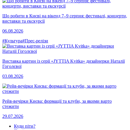
Що робити в Києві на вікенд 7–9 серпня: фестивалі, концерти,
виставки та екскурсії
06.08.2026
#Культура
#Прес-релізи
Виставка картин із серії «JYTTIA Kvitka» дизайнерки Наталії
Гоголєвої
03.08.2026
Рейв-вечірки Києва: формації та клуби, за якими варто
стежити
29.07.2026
Куди піти?