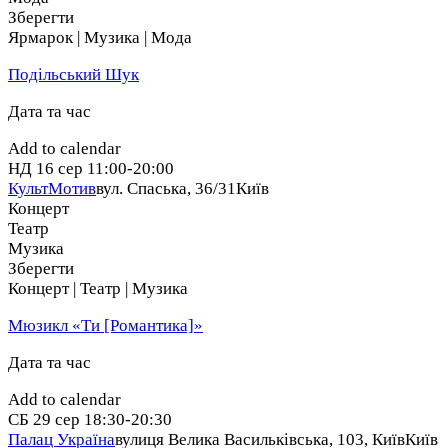
Зберегти
Ярмарок | Музика | Мода
Подільський Шук
Дата та час
Add to calendar
НД
16 сер
11:00-20:00
КультМотив
вул. Спаська, 36/31
Київ
Концерт
Театр
Музика
Зберегти
Концерт | Театр | Музика
Мюзикл «Ти [Романтика]»
Дата та час
Add to calendar
СБ
29 сер
18:30-20:30
Палац Україна
вулиця Велика Васильківська, 103, Київ
Київ