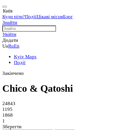
Київ
Куди піти?
Події
Цікаві місця
Блог
Знайти
Увійти
Додати
Ua
Ru
En
Kyiv Maps
Події
Закінчено
Chico & Qatoshi
24843
1195
1868
1
Зберегти