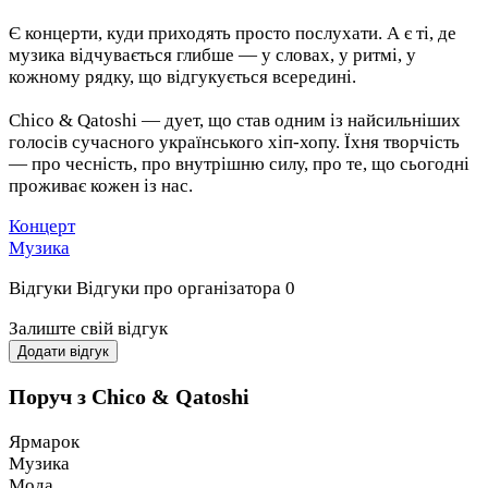
Є концерти, куди приходять просто послухати. А є ті, де
музика відчувається глибше — у словах, у ритмі, у
кожному рядку, що відгукується всередині.
Chico & Qatoshi — дует, що став одним із найсильніших
голосів сучасного українського хіп-хопу. Їхня творчість
— про чесність, про внутрішню силу, про те, що сьогодні
проживає кожен із нас.
Концерт
Музика
Відгуки
Відгуки про організатора
0
Залиште свій відгук
Додати відгук
Поруч з Chico & Qatoshi
Ярмарок
Музика
Мода