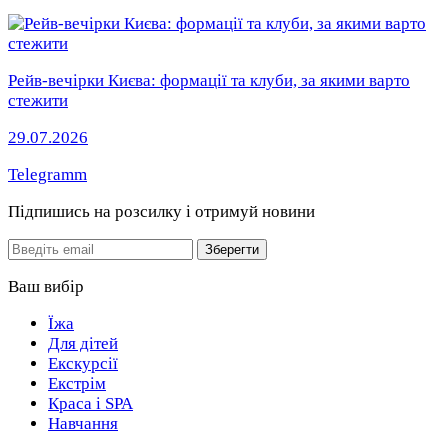
Рейв-вечірки Києва: формації та клуби, за якими варто
стежити
29.07.2026
Telegramm
Підпишись на розсилку
і отримуй новини
Email
Зберегти
Ваш вибір
Їжа
Для дітей
Екскурсії
Екстрім
Краса і SPA
Навчання