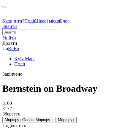
Куди піти?
Події
Цікаві місця
Блог
Знайти
Увійти
Додати
Ua
Ru
En
Kyiv Maps
Події
Закінчено
Bernstein on Broadway
3160
3172
Зберегти
Маршрут Google
Маршрут
Маршрут
Поділитись