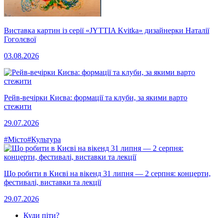
Виставка картин із серії «JYTTIA Kvitka» дизайнерки Наталії
Гоголєвої
03.08.2026
Рейв-вечірки Києва: формації та клуби, за якими варто
стежити
29.07.2026
#Місто
#Культура
Що робити в Києві на вікенд 31 липня — 2 серпня: концерти,
фестивалі, виставки та лекції
29.07.2026
Куди піти?