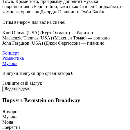
Town. Кроме того, программу дополнит музыка
современников Бернстайна, таких как Стивен Сондхайма, и
композиторов, как Джордж Гершвин и Эуби Блейк.
Этим вечером для вас на сцене:
Kurt Ollman (USA) (Курт Олманн) — баритон
Mackenzie Thomas (USA) (Макензи Томас) — сопрано
John Ferguson (USA) (Джон Фергюсон) — пианино
Концерт
Романтика
Музика
Відгуки
Відгуки про організатора
0
Залиште свій відгук
Додати відгук
Поруч з Bernstein on Broadway
Ярмарок
Музика
Мода
Зберегти