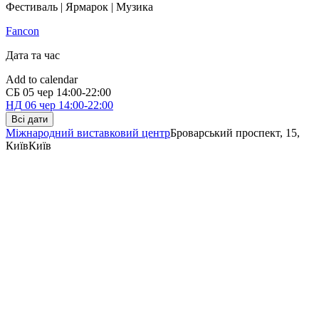
Фестиваль | Ярмарок | Музика
Fancon
Дата та час
Add to calendar
СБ
05 чер
14:00-22:00
НД
06 чер
14:00-22:00
Всі дати
Міжнародний виставковий центр
Броварський проспект, 15,
Київ
Київ