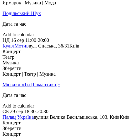
Ярмарок | Музика | Мода
Подільський Шук
Дата та час
Add to calendar
НД
16 сер
11:00-20:00
КультМотив
вул. Спаська, 36/31
Київ
Концерт
Театр
Музика
Зберегти
Концерт | Театр | Музика
Мюзикл «Ти [Романтика]»
Дата та час
Add to calendar
СБ
29 сер
18:30-20:30
Палац Україна
вулиця Велика Васильківська, 103, Київ
Київ
Концерт
Зберегти
Концерт