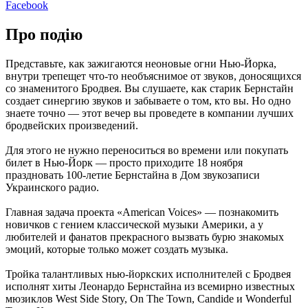
Facebook
Про подію
Представьте, как зажигаются неоновые огни Нью-Йорка,
внутри трепещет что-то необъяснимое от звуков, доносящихся
со знаменитого Бродвея. Вы слушаете, как старик Бернстайн
создает синергию звуков и забываете о том, кто вы. Но одно
знаете точно — этот вечер вы проведете в компании лучших
бродвейских произведений.
Для этого не нужно переноситься во времени или покупать
билет в Нью-Йорк — просто приходите 18 ноября
праздновать 100-летие Бернстайна в Дом звукозаписи
Украинского радио.
Главная задача проекта «American Voices» — познакомить
новичков с гением классической музыки Америки, а у
любителей и фанатов прекрасного вызвать бурю знакомых
эмоций, которые только может создать музыка.
Тройка талантливых нью-йоркских исполнителей с Бродвея
исполнят хиты Леонардо Бернстайна из всемирно известных
мюзиклов West Side Story, On The Town, Candide и Wonderful