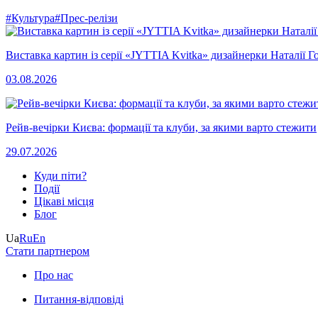
#Культура
#Прес-релізи
Виставка картин із серії «JYTTIA Kvitka» дизайнерки Наталії Г
03.08.2026
Рейв-вечірки Києва: формації та клуби, за якими варто стежити
29.07.2026
Куди піти?
Події
Цікаві місця
Блог
Ua
Ru
En
Стати партнером
Про нас
Питання-відповіді