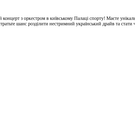
й концерт з оркестром в київському Палаці спорту! Маєте унік
втратьте шанс розділити нестримний український драйв та стати 