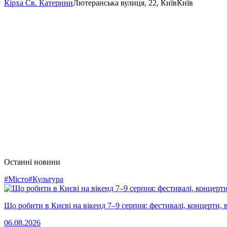
Кірха Св. Катерини
Лютеранська вулиця, 22, Київ
Київ
Останні новини
#Місто
#Культура
Що робити в Києві на вікенд 7–9 серпня: фестивалі, концерти, в
06.08.2026