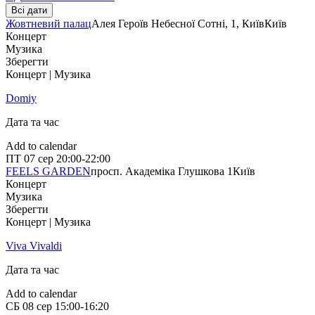
Всі дати
Жовтневий палац
Алея Героїв Небесної Сотні, 1, Київ
Київ
Концерт
Музика
Зберегти
Концерт | Музика
Domiy
Дата та час
Add to calendar
ПТ
07 сер
20:00-22:00
FEELS GARDEN
просп. Академіка Глушкова 1
Київ
Концерт
Музика
Зберегти
Концерт | Музика
Viva Vivaldi
Дата та час
Add to calendar
СБ
08 сер
15:00-16:20