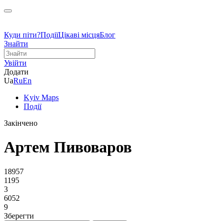
Куди піти?
Події
Цікаві місця
Блог
Знайти
Увійти
Додати
Ua
Ru
En
Kyiv Maps
Події
Закінчено
Артем Пивоваров
18957
1195
3
6052
9
Зберегти