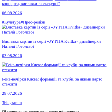
концерти, виставки та екскурсії
06.08.2026
#Культура
#Прес-релізи
Виставка картин із серії «JYTTIA Kvitka» дизайнерки
Наталії Гоголєвої
03.08.2026
Рейв-вечірки Києва: формації та клуби, за якими варто
стежити
29.07.2026
Telegramm
Підпишись на розсилку
і отримуй новини