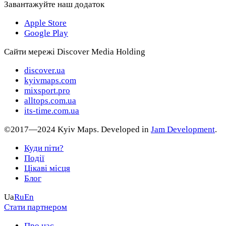
Завантажуйте наш додаток
Apple Store
Google Play
Сайти мережі Discover Media Holding
discover.ua
kyivmaps.com
mixsport.pro
alltops.com.ua
its-time.com.ua
©2017—2024 Kyiv Maps. Developed in
Jam Development
.
Куди піти?
Події
Цікаві місця
Блог
Ua
Ru
En
Стати партнером
Про нас