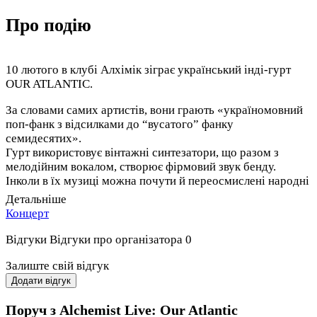
Про подію
10 лютого в клубі Алхімік зіграє український інді-гурт
OUR ATLANTIC.
За словами самих артистів, вони грають «україномовний
поп-фанк з відсилками до “вусатого” фанку
семидесятих».
Гурт використовує вінтажні синтезатори, що разом з
мелодійним вокалом, створює фірмовий звук бенду.
Інколи в їх музиці можна почути й переосмислені народні
мотиви.
Детальніше
Концерт
На концерті 10 лютого музиканти наживо презентують
трек, реліз якого відбудеться в січні. Також, хлопці
Відгуки
Відгуки про організатора
0
зіграють багато пісень з майбутнього альбому, який
побачить світ навесні 2022.
Залиште свій відгук
Додати відгук
Поруч з Alchemist Live: Our Atlantic