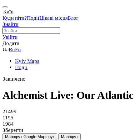
Київ
Куди піти?
Події
Цікаві місця
Блог
Знайти
Увійти
Додати
Ua
Ru
En
Kyiv Maps
Події
Закінчено
Alchemist Live: Our Atlantic
21499
1195
1984
Зберегти
Маршрут Google
Маршрут
Маршрут