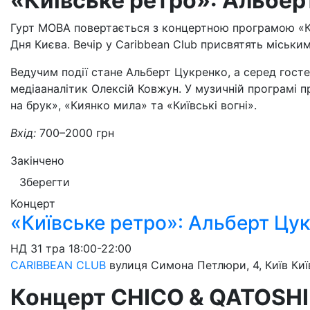
«Київське ретро»: Альбер
Гурт МОВА повертається з концертною програмою «Ки
Дня Києва. Вечір у Caribbean Club присвятять міським
Ведучим події стане Альберт Цукренко, а серед госте
медіааналітик Олексій Ковжун. У музичній програмі п
на брук», «Киянко мила» та «Київські вогні».
Вхід:
700–2000 грн
Закінчено
Зберегти
Концерт
«Київське ретро»: Альберт Цу
НД
31 тра
18:00-22:00
CARIBBEAN CLUB
вулиця Симона Петлюри, 4, Київ
Киї
Концерт CHICO & QATOSHI