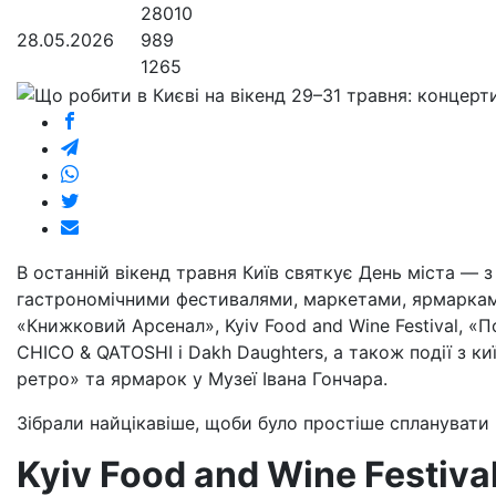
28010
28.05.2026
989
1265
В останній вікенд травня Київ святкує День міста —
гастрономічними фестивалями, маркетами, ярмарками
«Книжковий Арсенал», Kyiv Food and Wine Festival, «По
CHICO & QATOSHI і Dakh Daughters, а також події з к
ретро» та ярмарок у Музеї Івана Гончара.
Зібрали найцікавіше, щоби було простіше спланувати в
Kyiv Food and Wine Festiva