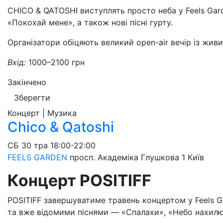
CHICO & QATOSHI виступлять просто неба у Feels Gard
«Покохай мене», а також нові пісні гурту.
Організатори обіцяють великий open-air вечір із жи
Вхід:
1000–2100 грн
Закінчено
Зберегти
Концерт | Музика
Chico & Qatoshi
СБ
30 тра
18:00-22:00
FEELS GARDEN
просп. Академіка Глушкова 1
Київ
Концерт POSITIFF
POSITIFF завершуватиме травень концертом у Feels G
та вже відомими піснями — «Спалахи», «Небо нахилю