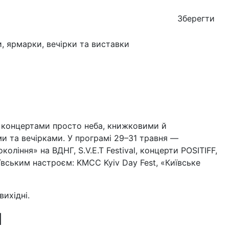
Зберегти
 з концертами просто неба, книжковими й
 та вечірками. У програмі 29–31 травня —
коління» на ВДНГ, S.V.E.T Festival, концерти POSITIFF,
иївським настроєм: KMCC Kyiv Day Fest, «Київське
ихідні.
l