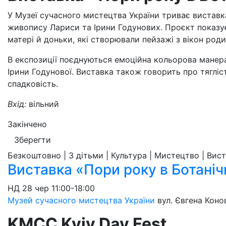
У Музеї сучасного мистецтва України триває виставк
живопису Лариси та Ірини Годунових. Проєкт показу
матері й доньки, які створювали пейзажі з вікон роди
В експозиції поєднуються емоційна кольорова манера
Ірини Годунової. Виставка також говорить про тяглі
спадковість.
Вхід:
вільний
Закінчено
Зберегти
Безкоштовно | З дітьми | Культура | Мистецтво | Вис
Виставка «Пори року в Ботані
НД
28 чер
11:00-18:00
Музей сучасного мистецтва України
вул. Євгена Коно
KMCC Kyiv Day Fest