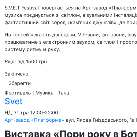
S.V.E.T Festival повертається на Арт-завод «Платфор
музика поєднується зі світлом, візуальними інсталяц
фантастичний світ серед «кам’яних джунглів», де пр
На гостей чекають дві сцени, VIP-зони, фотозони, візу
працюватиме з електронним звуком, світлом і прост
систему ритму й руху.
Вхід:
від 1500 грн
Закінчено
Зберегти
Фестиваль | Музика | Танці
Svet
НД
31 тра
12:00-22:00
Арт-завод «Платформа»
вул. Якова Гніздовського, 1а
Виставка «Пори року в Бо