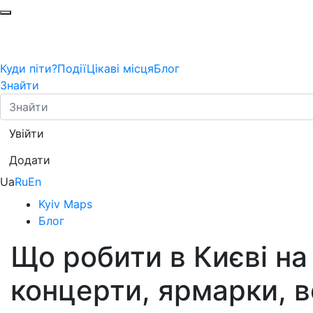
Куди піти?
Події
Цікаві місця
Блог
Знайти
Увійти
Додати
Ua
Ru
En
Kyiv Maps
Блог
Що робити в Києві на
концерти, ярмарки, в