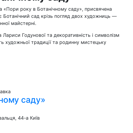
а «Пори року в Ботанічному саду», присвячена
є Ботанічний сад крізь погляд двох художниць —
нної майстерні.
 Лариси Годунової та декоративність і символізм
сть художньої традиції та родинну мистецьку
тавка
чному саду»
вальця, 44-а
Київ