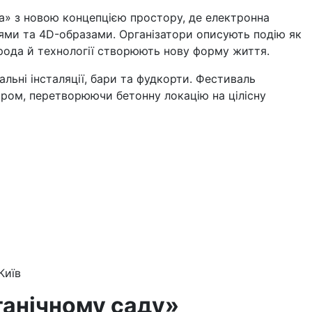
ма» з новою концепцією простору, де електронна
іями та 4D-образами. Організатори описують подію як
ирода й технології створюють нову форму життя.
альні інсталяції, бари та фудкорти. Фестиваль
ором, перетворюючи бетонну локацію на цілісну
Київ
танічному саду»