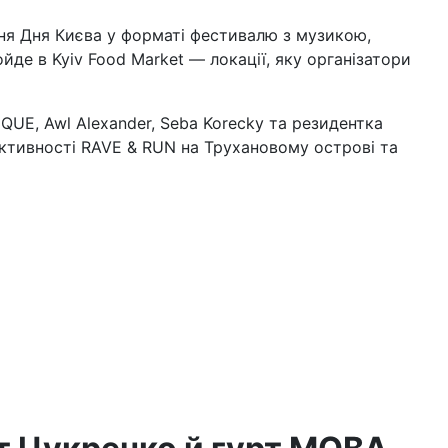
ння Дня Києва у форматі фестивалю з музикою,
йде в Kyiv Food Market — локації, яку організатори
QUE, Awl Alexander, Seba Korecky та резидентка
активності RAVE & RUN на Трухановому острові та