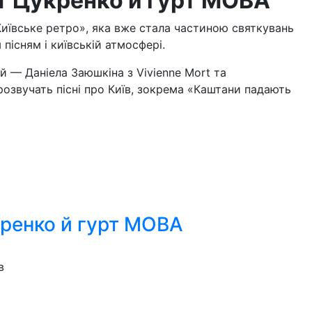
т Цукренко й гурт МОВА
ївське ретро», яка вже стала частиною святкувань
 пісням і київській атмосфері.
й — Даніела Заюшкіна з Vivienne Mort та
розвучать пісні про Київ, зокрема «Каштани падають
кренко й гурт МОВА
в