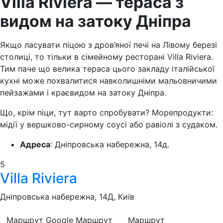
Villa Riviera — тераса з
видом
на затоку Дніпра
Якщо ласувати піцою з дров’яної печі на Лівому березі
столиці, то тільки в сімейному ресторані Villa Riviera.
Тим паче що велика тераса цього закладу італійської
кухні може похвалитися навколишніми мальовничими
пейзажами і краєвидом на затоку Дніпра.
Що, крім піци, тут варто спробувати? Морепродукти:
мідії у вершково-сирному соусі або равіолі з судаком.
Адреса
: Дніпровська набережна, 14д.
5
Villa Riviera
Дніпровська набережна, 14Д, Київ
Маршрут Google
Маршрут
Маршрут