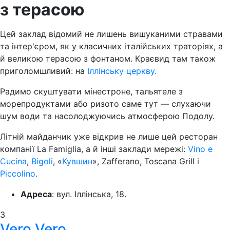
з терасою
Цей заклад відомий не лишень вишуканими стравами
та інтер'єром, як у класичних італійських траторіях, а
й великою терасою з фонтаном. Краєвид там також
приголомшливий: на
Іллінську церкву.
Радимо скуштувати мінестроне, тальятеле з
морепродуктами або ризото саме тут — слухаючи
шум води та насолоджуючись атмосферою Подолу.
Літній майданчик уже відкрив не лише цей ресторан
компанії La Famiglia, а й інші заклади мережі:
Vino e
Cucina
,
Bigoli
, «
Кувшин
», Zafferano, Toscana Grill і
Piccolino
.
Адреса
: вул. Іллінська, 18.
3
Vero Vero