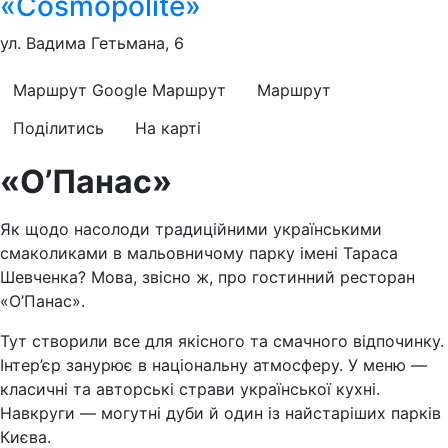
«Cosmopolite»
ул. Вадима Гетьмана, 6
Маршрут Google
Маршрут
Маршрут
Поділитись
На карті
«О’Панас»
Як щодо насолоди традиційними українськими
смаколиками в мальовничому парку імені Тараса
Шевченка? Мова, звісно ж, про гостинний ресторан
«О’Панас».
Тут створили все для якісного та смачного відпочинку.
Інтер’єр занурює в національну атмосферу. У меню —
класичні та авторські страви української кухні.
Навкруги — могутні дуби й один із найстаріших парків
Києва.