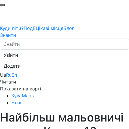
Куди піти?
Події
Цікаві місця
Блог
Знайти
Увійти
Додати
Ua
Ru
En
Читати
Показати на карті
Kyiv Maps
Блог
Найбільш мальовничі