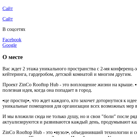
Сайт
Сайт
В соцсетях
Facebook
Google
О месте
Вас ждет 2 этажа уникального пространства с 2-мя конференц-за
кейтеринга, гардеробом, детской комнатой и многим другим.
Проект ZinCo Rooftop Hub - это воплощение жизни на крыше. ▪️ц
полезная идея, когда она попадает в город.
▪️це простир▪️, что ждет каждого, кто захочет доторнутися к
уникальные помещения для организации всех возможных мер в к
И мы вложили сюда не только душу, но и свои "боли" после ряд
актуализируются и развиваются каждый день, продумывают ка
ZinCo Rooftop Hub - это ▪️вузол▪️, объединивший технологи