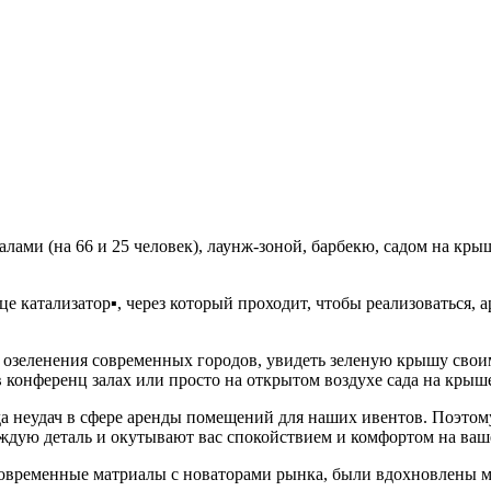
лами (на 66 и 25 человек), лаунж-зоной, барбекю, садом на крыш
е катализатор▪️, через который проходит, чтобы реализоваться, 
 идее озеленения современных городов, увидеть зеленую крышу с
онференц залах или просто на открытом воздухе сада на крыше,
а неудач в сфере аренды помещений для наших ивентов. Поэтому Z
ждую деталь и окутывают вас спокойствием и комфортом на ваш
и и современные матриалы с новаторами рынка, были вдохновле