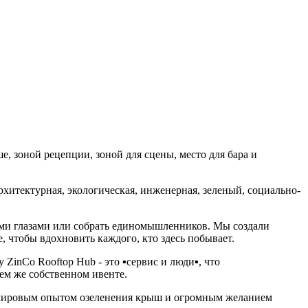
е, зоной рецепции, зоной для сцены, место для бара и
архитектурная, экологическая, инженерная, зеленый, социально-
воими глазами или собрать единомышленников. Мы создали
 чтобы вдохновить каждого, кто здесь побывает.
inCo Rooftop Hub - это ▪️сервис и люди▪️, что
ем же собственном ивенте.
ны мировым опытом озеленения крыш и огромным желанием