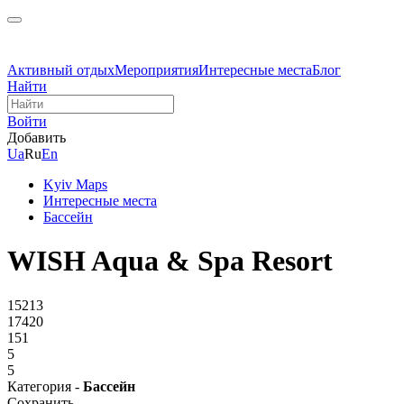
Активный отдых
Мероприятия
Интересные места
Блог
Найти
Войти
Добавить
Ua
Ru
En
Kyiv Maps
Интересные места
Бассейн
WISH Aqua & Spa Resort
15213
17420
151
5
5
Категория -
Бассейн
Сохранить