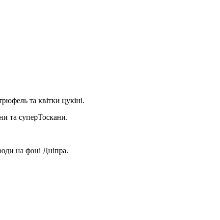
трюфель та квітки цукіні.
ани та суперТоскани.
роди на фоні Дніпра.