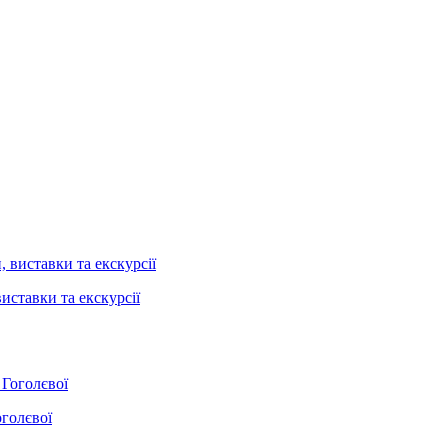
иставки та екскурсії
оголєвої