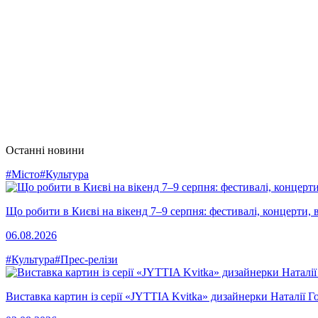
Останні новини
#Місто
#Культура
Що робити в Києві на вікенд 7–9 серпня: фестивалі, концерти, в
06.08.2026
#Культура
#Прес-релізи
Виставка картин із серії «JYTTIA Kvitka» дизайнерки Наталії Г