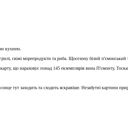
кою кухнею.
а грилі, свіжі морепродукти та риба. Щосезону білий п'ємонський 
 карту, що нараховує понад 145 екземплярів вина П'ємонту, Тоск
 сонце тут заходить та сходить яскравіше. Незабутні картини при