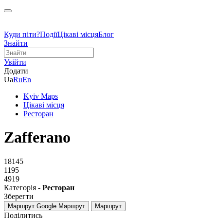
Куди піти?
Події
Цікаві місця
Блог
Знайти
Увійти
Додати
Ua
Ru
En
Kyiv Maps
Цікаві місця
Ресторан
Zafferano
18145
1195
4919
Категорія -
Ресторан
Зберегти
Маршрут Google
Маршрут
Маршрут
Поділитись