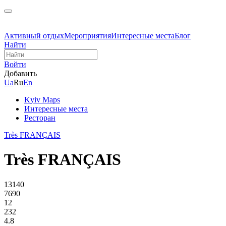
Активный отдых
Мероприятия
Интересные места
Блог
Найти
Войти
Добавить
Ua
Ru
En
Kyiv Maps
Интересные места
Ресторан
Très FRANÇAIS
Très FRANÇAIS
13140
7690
12
232
4.8