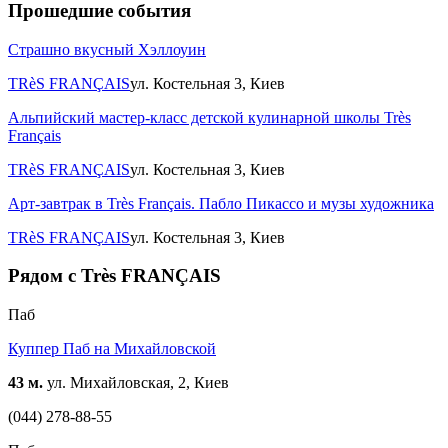
Прошедшие события
Страшно вкусный Хэллоуин
TRèS FRANÇAIS
ул. Костельная 3, Киев
Альпийский мастер-класс детской кулинарной школы Très
Français
TRèS FRANÇAIS
ул. Костельная 3, Киев
Арт-завтрак в Très Français. Пабло Пикассо и музы художника
TRèS FRANÇAIS
ул. Костельная 3, Киев
Рядом с Très FRANÇAIS
Паб
Куппер Паб на Михайловской
43 м.
ул. Михайловская, 2, Киев
(044) 278-88-55