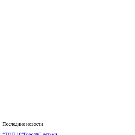
Последние новости
#ТОП-10
#Город
#С детьми