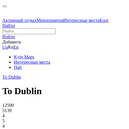
Активный отдых
Мероприятия
Интересные места
Блог
Найти
Войти
Добавить
Ua
Ru
En
Kyiv Maps
Интересные места
Паб
To Dublin
To Dublin
12590
5139
4
5
4