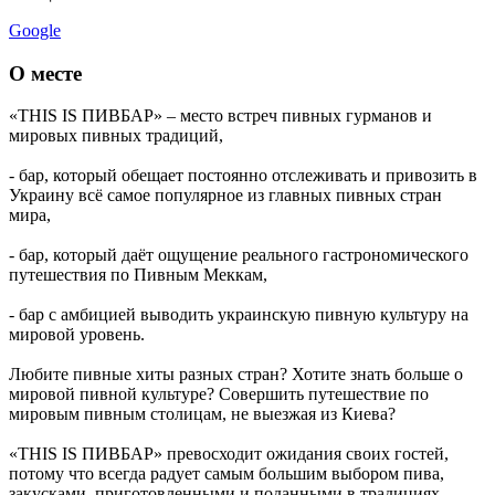
Google
О месте
«THIS IS ПИВБАР» – место встреч пивных гурманов и
мировых пивных традиций,
- бар, который обещает постоянно отслеживать и привозить в
Украину всё самое популярное из главных пивных стран
мира,
- бар, который даёт ощущение реального гастрономического
путешествия по Пивным Меккам,
- бар с амбицией выводить украинскую пивную культуру на
мировой уровень.
Любите пивные хиты разных стран? Хотите знать больше о
мировой пивной культуре? Совершить путешествие по
мировым пивным столицам, не выезжая из Киева?
«THIS IS ПИВБАР» превосходит ожидания своих гостей,
потому что всегда радует самым большим выбором пива,
закусками, приготовленными и поданными в традициях