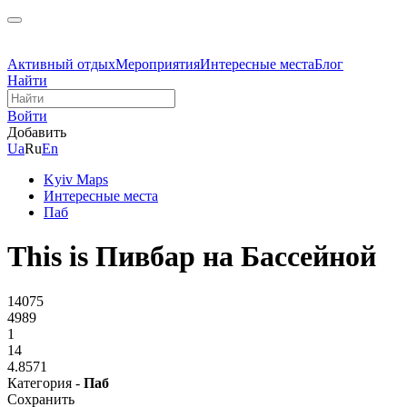
Активный отдых
Мероприятия
Интересные места
Блог
Найти
Войти
Добавить
Ua
Ru
En
Kyiv Maps
Интересные места
Паб
This is Пивбар на Бассейной
14075
4989
1
14
4.8571
Категория -
Паб
Сохранить