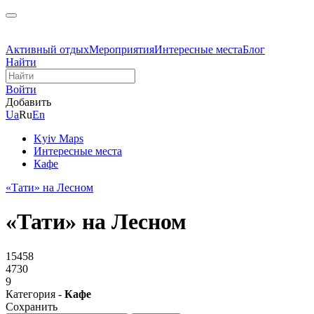
Активный отдых
Мероприятия
Интересные места
Блог
Найти
Войти
Добавить
Ua
Ru
En
Kyiv Maps
Интересные места
Кафе
«Тати» на Лесном
«Тати» на Лесном
15458
4730
9
Категория -
Кафе
Сохранить