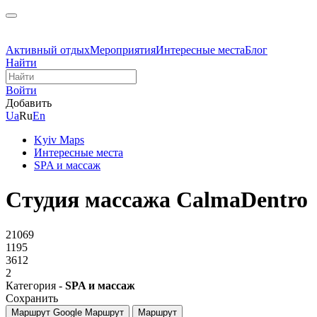
Активный отдых
Мероприятия
Интересные места
Блог
Найти
Войти
Добавить
Ua
Ru
En
Kyiv Maps
Интересные места
SPA и массаж
Студия массажа CalmaDentro
21069
1195
3612
2
Категория -
SPA и массаж
Сохранить
Маршрут Google
Маршрут
Маршрут