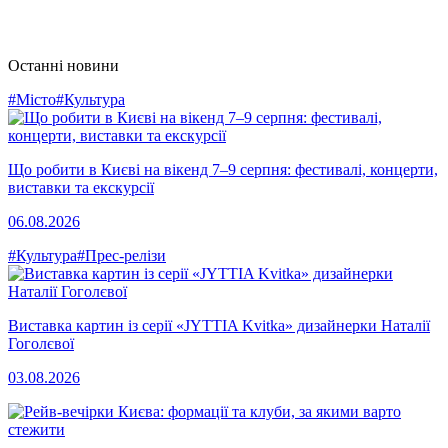
Останні новини
#Місто
#Культура
Що робити в Києві на вікенд 7–9 серпня: фестивалі, концерти,
виставки та екскурсії
06.08.2026
#Культура
#Прес-релізи
Виставка картин із серії «JYTTIA Kvitka» дизайнерки Наталії
Гоголєвої
03.08.2026