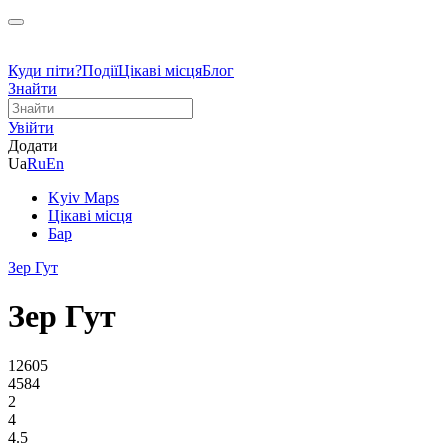
Куди піти?
Події
Цікаві місця
Блог
Знайти
Увійти
Додати
Ua
Ru
En
Kyiv Maps
Цікаві місця
Бар
Зер Гут
Зер Гут
12605
4584
2
4
4.5